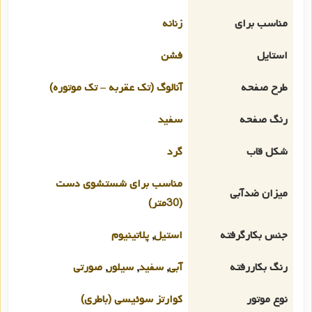
مناسب برای
زنانه
استایل
فشن
طرح صفحه
آنالوگ (تک عقربه – تک موتوره)
رنگ صفحه
سفید
شکل قاب
گرد
مناسب برای شستشوی دست
میزان ضدآبی
(30متر)
جنس بکارگرفته
استیل
,
پلاتینیوم
رنگ بکاررفته
آبی
,
سفید
,
سیلور
,
صورتی
نوع موتور
کوارتز سوئیسی (باطری)