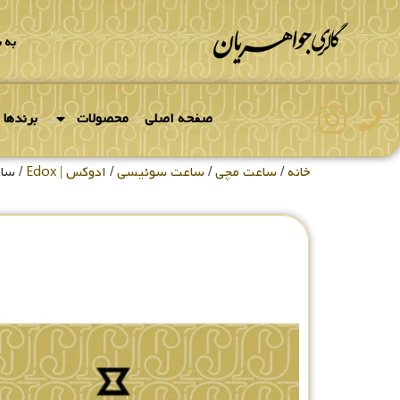
به 
صفحه اصلی
محصولات
برندها
خانه
/
ساعت مچی
/
ساعت سوئیسی
/
ادوکس | Edox
/ ساعت 