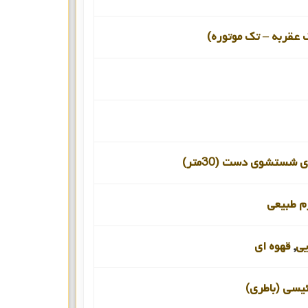
 عقربه – تک موتوره)
 شستشوی دست (30متر)
م طبیعی
یی
,
قهوه ای
ئیسی (باطری)