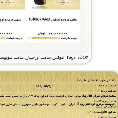
ساعت مردانه ادوکس 1040837JAAID
ساعت مردانه ادوکس AABN
۱۷۱,۰۰۰,۰۰۰
تومان
۰۰۰,۰۰۰
درصد شباهت:
درصد شباهت:
EDOX
Tags:
,
ادوکس
,
ساعت اورجینال
,
ساعت سوئیسی
راهنمای خرید اقساطی ساعت
ساعت مردانه
ارتباط با ما
ساعت زنانه
ساعت ست
دفتر مرکزی تهران (اداری):
تهران، خیابان فرشته، مریم شرقی، پلاک ۶۷، برج پارامیس الیت، طبقه 8 واحد 802.
ساعت بچه گانه
فروشگاه مرکزی کرج (شو روم1):
ایران – البرز – کرج – جهانشهر، بلوار جمهوری – نبش بیژن شرقی
ساعت جی شاک
ساعت لاگوست
تلفن :
02634483611
ساعت سیتیزن