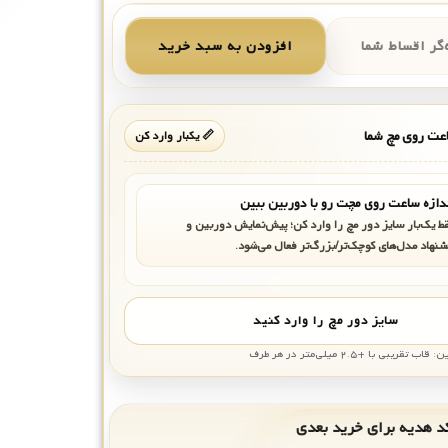
گر اقساط شما
افزودن به سبد خرید
ت روی مچ شما
📏 یکبار وارد کن
دازه ساعت روی مچت رو با دوربین ببین
ط یک‌بار سایز دور مچ را وارد کن؛ پیش‌نمایش دوربین و
شنهاد مدل‌های کوچک‌تر/بزرگ‌تر فعال می‌شود.
سایز دور مچ را وارد کنید
بی با +۲.۵ میلی‌متر در هر طرف