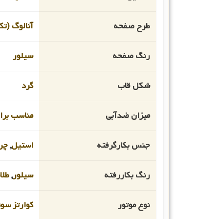
طرح صفحه
آنالوگ (تک
رنگ صفحه
سیلور
شکل قاب
گرد
میزان ضدآبی
مناسب برای
جنس بکارگرفته
استیل
,
چر
رنگ بکاررفته
سیلور
,
طلا
نوع موتور
کوارتز سو