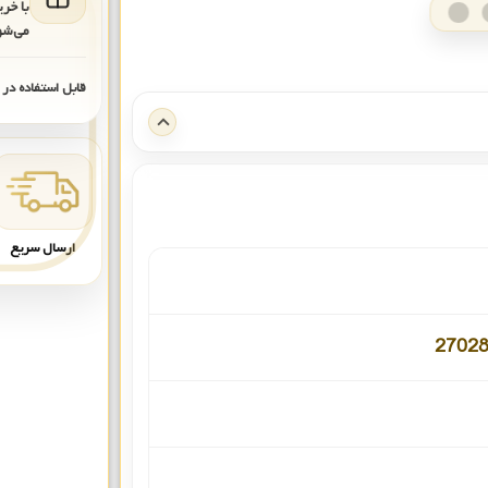
با خر
می‌شو
قابل استفاده در
ارسال سریع
27028