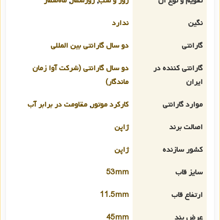
تقویم و نوع آن
روز و شب
,
روزشمار
,
ماه‌شمار
نگین
ندارد
گارانتی
دو سال گارانتی بین المللی
گارانتی کننده در
دو سال گارانتی (شرکت آوا زمان
ایران
ماندگار)
موارد گارانتی
کارکرد موتور
,
مقاومت در برابر آب
اصالت برند
ژاپن
کشور سازنده
ژاپن
سایز قاب
53mm
ارتفاع قاب
11.5mm
عرض بند
45mm