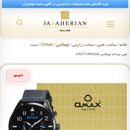
خرید اقساطی همه محصولات با اسنپ‌پی در گالری ساعت جواهریان.
خانه
ساعت مچی
ساعت ژاپنی
اوماکس | Omax
/
/
/
/ ساعت
مچی مردانه اوماکس OM71SMK29A
ناموجود