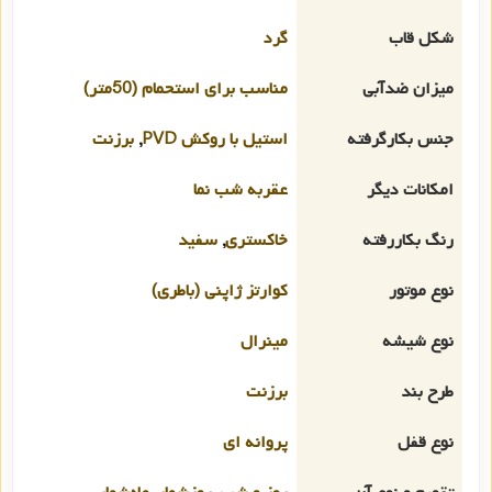
شکل قاب
گرد
میزان ضدآبی
مناسب برای استحمام (50متر)
جنس بکارگرفته
استیل با روکش PVD
,
برزنت
امکانات دیگر
عقربه شب نما
رنگ بکاررفته
خاکستری
,
سفید
نوع موتور
کوارتز ژاپنی (باطری)
نوع شیشه
مینرال
طرح بند
برزنت
نوع قفل
پروانه ای