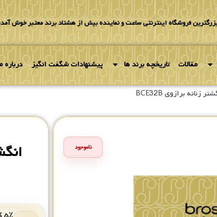
بزرگترین فروشگاه اینترنتی ساعت و نماینده بیش از هشتاد برند معتبر خوش آمدی
مقالات
تاریخچه برند ها
پیشنهادات شگفت انگیز
درباره ما
تر زنانه برازوی BCE32B
انگشتر
ناموجود
۵٪ کد هدیه برای خرید بعدی