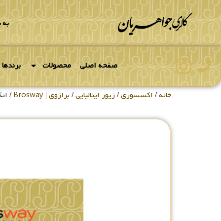
به 
صفحه اصلی
محصولات
برندها
خانه
/
اکسسوری
/
زیور ایتالیایی
/
برازوی | Brosway
/ انگش