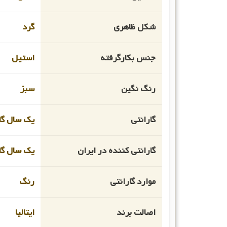
شکل ظاهری
گرد
جنس بکارگرفته
استیل
رنگ نگین
سبز
گارانتی
یک سال گار
گارانتی کننده در ایران
یک سال گار
موارد گارانتی
رنگ
اصالت برند
ایتالیا