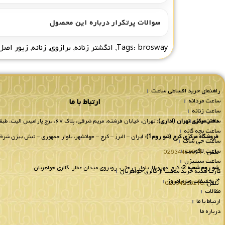
سوالات پرتکرار درباره این محصول
brosway
Tags:
,
انگشتر زنانه
,
برازوی
,
زنانه
,
زیور اصل
راهنمای خرید اقساطی ساعت
ساعت مردانه
ارتباط با ما
ساعت زنانه
ساعت ست
دفتر مرکزی تهران (اداری):
تهران، خیابان فرشته، مریم شرقی، پلاک ۶۷، برج پارامیس الیت، طبقه 8 واحد 802.
ساعت بچه گانه
فروشگاه مرکزی کرج (شو روم1):
ایران – البرز – کرج – جهانشهر، بلوار جمهوری – نبش بیژن شرقی
ساعت جی شاک
ساعت لاگوست
تلفن :
02634483611
ساعت سیتیزن
شو روم شعبه 2:
کرج، مهرویلا، بلوار درختی، روبروی میدان عطار، گالری جواهریان.
کارت هدیه خرید ساعت از گالری جواهریان
📌تخفیفات ویژه امروز
تلفن:
02634236218
مقالات
ارتباط با ما
درباره ما