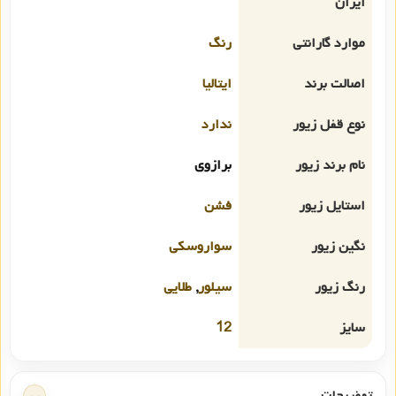
ایران
موارد گارانتی
رنگ
اصالت برند
ایتالیا
نوع قفل زیور
ندارد
نام برند زیور
برازوی
استایل زیور
فشن
نگین زیور
سواروسکی
رنگ زیور
سیلور
,
طلایی
سایز
12
توضیحات