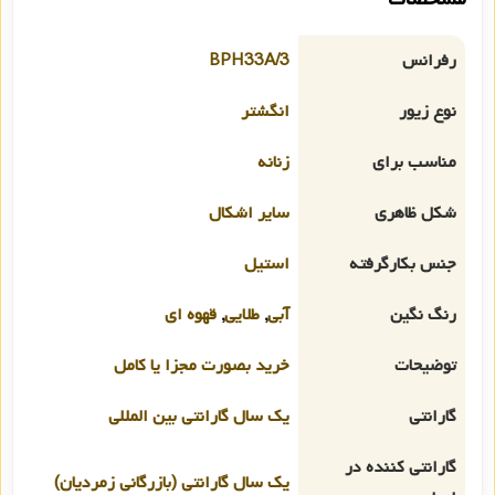
رفرانس
BPH33A/3
نوع زیور
انگشتر
مناسب برای
زنانه
شکل ظاهری
سایر اشکال
جنس بکارگرفته
استیل
رنگ نگین
آبی
,
طلایی
,
قهوه ای
توضیحات
خرید بصورت مجزا یا کامل
گارانتی
یک سال گارانتی بین المللی
گارانتی کننده در
یک سال گارانتی (بازرگانی زمردیان)