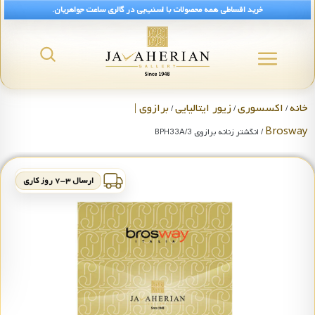
خرید اقساطی همه محصولات با اسنپ‌پی در گالری ساعت جواهریان.
خانه
اکسسوری
زیور ایتالیایی
برازوی |
/
/
/
Brosway
/ انگشتر زنانه برازوی BPH33A/3
ارسال ۳-۷ روز کاری