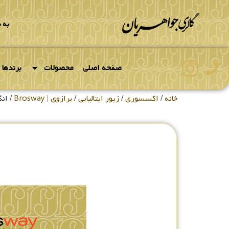
به 
صفحه اصلی
محصولات
برندها
خانه
/
اکسسوری
/
زیور ایتالیایی
/
برازوی | Brosway
/ انگش