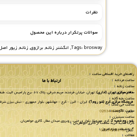
نظرات
سوالات پرتکرار درباره این محصول
brosway
Tags:
,
انگشتر زنانه
,
برازوی
,
زنانه
,
زیور اصل
راهنمای خرید اقساطی ساعت
ساعت مردانه
ارتباط با ما
ساعت زنانه
ساعت ست
دفتر مرکزی تهران (اداری):
تهران، خیابان فرشته، مریم شرقی، پلاک ۶۷، برج پارامیس الیت، طبقه 8 واحد 802.
ساعت بچه گانه
فروشگاه مرکزی کرج (شو روم1):
ایران – البرز – کرج – جهانشهر، بلوار جمهوری – نبش بیژن شرقی
ساعت جی شاک
ساعت لاگوست
تلفن :
02634483611
ساعت سیتیزن
شو روم شعبه 2:
کرج، مهرویلا، بلوار درختی، روبروی میدان عطار، گالری جواهریان.
کارت هدیه خرید ساعت از گالری جواهریان
📌تخفیفات ویژه امروز
تلفن:
02634236218
مقالات