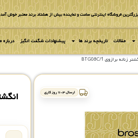
بزرگترین فروشگاه اینترنتی ساعت و نماینده بیش از هشتاد برند معتبر خوش آمدی
مقالات
تاریخچه برند ها
پیشنهادات شگفت انگیز
درباره ما
تر زنانه برازوی BTG08C/1
ارسال ۳-۷ روز کاری
انگشتر ز