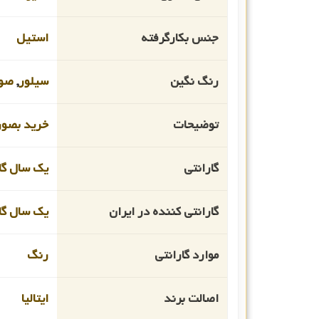
جنس بکارگرفته
استیل
رنگ نگین
سیلور
,
صو
توضیحات
خرید بصورت
گارانتی
یک سال گار
گارانتی کننده در ایران
یک سال گار
موارد گارانتی
رنگ
اصالت برند
ایتالیا