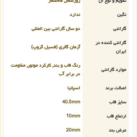
تقویم و نوع آن
روزشمار
,
ماه‌شمار
نگین
ندارد
گارانتی
دو سال گارانتی بین المللی
گارانتی کننده در
آرمان گالری (فسیل گروپ)
ایران
رنگ قاب و بند
,
کارکرد موتور
,
مقاومت
موارد گارانتی
در برابر آب
اصالت برند
اسپانیا
سایز قاب
40.5mm
ارتفاع قاب
10mm
عرض بند
20mm