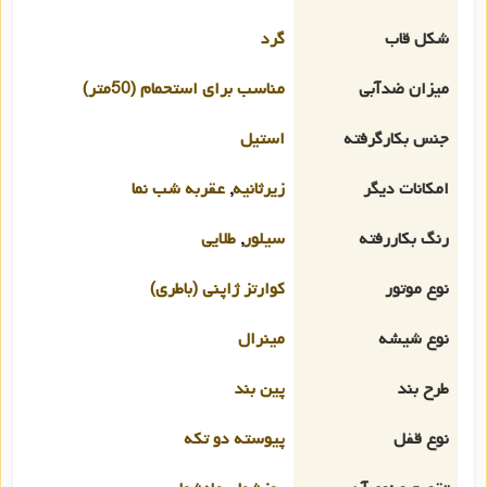
شکل قاب
گرد
میزان ضدآبی
مناسب برای استحمام (50متر)
جنس بکارگرفته
استیل
امکانات دیگر
زیرثانیه
,
عقربه شب نما
رنگ بکاررفته
سیلور
,
طلایی
نوع موتور
کوارتز ژاپنی (باطری)
نوع شیشه
مینرال
طرح بند
پین بند
نوع قفل
پیوسته دو تکه