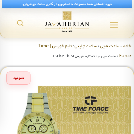
خرید اقساطی همه محصولات با اسنپ‌پی در گالری ساعت جواهریان.
خانه
ساعت مچی
ساعت ژاپنی
تایم فورس | Time
/
/
/
Force
/ ساعت مچی مردانه تایم فورس TF4196L19M
ناموجود