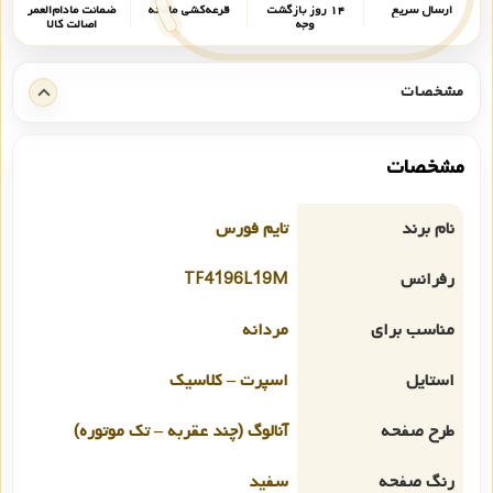
ارسال سریع
۱۴ روز بازگشت
قرعه‌کشی ماهانه
ضمانت مادام‌العمر
وجه
اصالت کالا
مشخصات
مشخصات
نام برند
تایم فورس
رفرانس
TF4196L19M
مناسب برای
مردانه
استایل
اسپرت – کلاسیک
طرح صفحه
آنالوگ (چند عقربه – تک موتوره)
رنگ صفحه
سفید