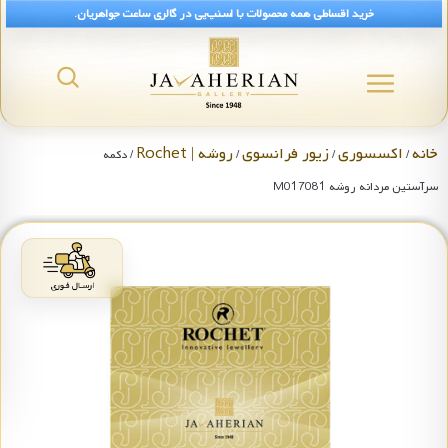
خرید اقساطی همه محصولات با اسنپ‌پی در گالری ساعت جواهریان.
خانه
اکسسوری
زیور فرانسوی
روشه | Rochet
/
/
/
/ دکمه
سرآستین مردانه روشه M017081