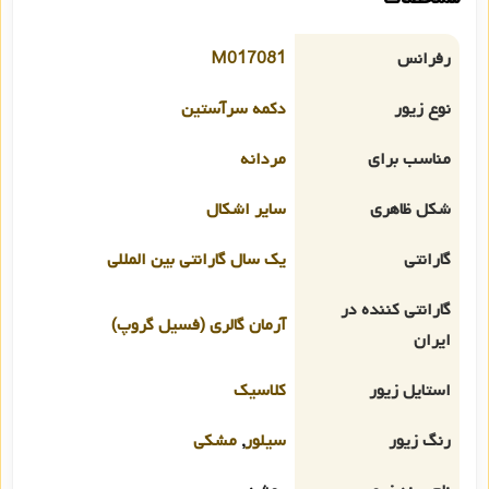
رفرانس
M017081
نوع زیور
دکمه سرآستین
مناسب برای
مردانه
شکل ظاهری
سایر اشکال
گارانتی
یک سال گارانتی بین المللی
گارانتی کننده در
آرمان گالری (فسیل گروپ)
ایران
استایل زیور
کلاسیک
رنگ زیور
سیلور
,
مشکی