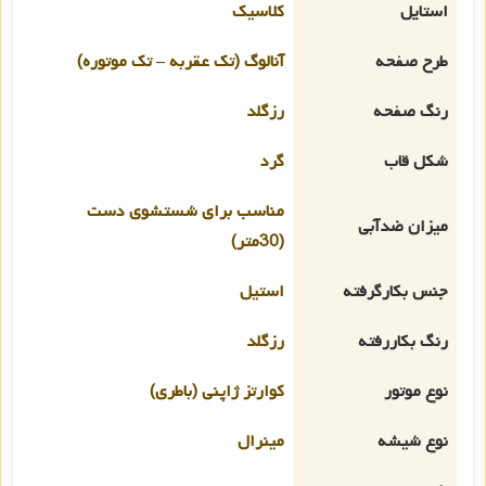
استایل
کلاسیک
طرح صفحه
آنالوگ (تک عقربه – تک موتوره)
رنگ صفحه
رزگلد
شکل قاب
گرد
مناسب برای شستشوی دست
میزان ضدآبی
(30متر)
جنس بکارگرفته
استیل
رنگ بکاررفته
رزگلد
نوع موتور
کوارتز ژاپنی (باطری)
نوع شیشه
مینرال