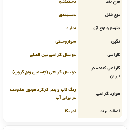
طرح بند
دستبندی
نوع قفل
دستبندی
تقویم و نوع آن
ندارد
نگین
سواروسکی
گارانتی
دو سال گارانتی بین المللی
گارانتی کننده در
دو سال گارانتی (جاسمین واچ گروپ)
ایران
رنگ قاب و بند
,
کارکرد موتور
,
مقاومت
موارد گارانتی
در برابر آب
اصالت برند
امریکا