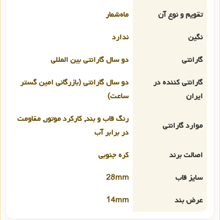
تقویم و نوع آن
ماه‌شمار
نگین
ندارد
گارانتی
دو سال گارانتی بین المللی
گارانتی کننده در
دو سال گارانتی (بازرگانی امین گستر
ایران
ساعت)
رنگ قاب و بند
,
کارکرد موتور
,
مقاومت
موارد گارانتی
در برابر آب
اصالت برند
کره جنوبی
سایز قاب
28mm
عرض بند
14mm