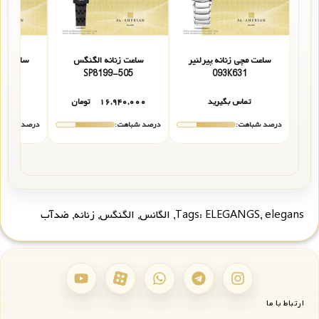
ساعت مچی زنانه پیرلنیر
ساعت زنانه الگنگس
ساعت مچی
44
SP8199-505
093K631
تماس بگیرید
۱۶,۹۴۰,۰۰۰
تومان
تما
درصد شباهت:
درصد شباهت:
درصد شباهت
elegans
,
ELEGANGS
Tags:
,
الگانس
,
الگنگس
,
زنانه
,
ضدآب
ارتباط با ما