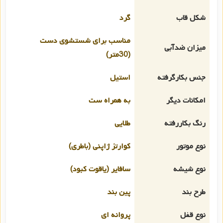
شکل قاب
گرد
مناسب برای شستشوی دست
میزان ضدآبی
(30متر)
جنس بکارگرفته
استیل
امکانات دیگر
به همراه ست
رنگ بکاررفته
طلایی
نوع موتور
کوارتز ژاپنی (باطری)
نوع شیشه
سافایر (یاقوت کبود)
طرح بند
پین بند
نوع قفل
پروانه ای