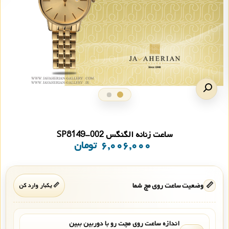
ساعت زنانه الگنگس SP8149-002
۶,۰۰۶,۰۰۰
تومان
📏
وضعیت ساعت روی مچ شما
📏 یکبار وارد کن
اندازه ساعت روی مچت رو با دوربین ببین