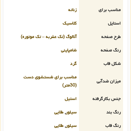
مناسب برای
زنانه
استایل
کلاسیک
طرح صفحه
آنالوگ (تک عقربه – تک موتوره)
رنگ صفحه
شامپاینی
شکل قاب
گرد
مناسب برای شستشوی دست
میزان ضدآبی
(30متر)
جنس بکارگرفته
استیل
رنگ بند
سیلور
,
طلایی
رنگ قاب
سیلور
,
طلایی