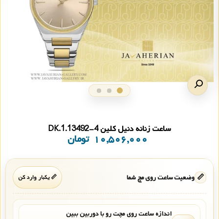
ساعت زنانه دنیل کلین DK.1.13492-4
۱۰,۵۰۶,۰۰۰
تومان
📏
وضعیت ساعت روی مچ شما
📏 یکبار وارد کن
اندازه ساعت روی مچت رو با دوربین ببین