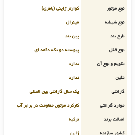
نوع موتور
کوارتز ژاپنی (باطری)
نوع شیشه
مینرال
طرح بند
پین بند
نوع قفل
پیوسته دو تکه دکمه ای
تقویم و نوع آن
ندارد
نگین
ندارد
گارانتی
یک سال گارانتی بین المللی
موارد گارانتی
کارکرد موتور, مقاومت در برابر آب
اصالت برند
ترکیه
کشور سازنده
ژاپن