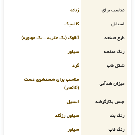
مناسب برای
زنانه
استایل
کلاسیک
طرح صفحه
آنالوگ (تک عقربه – تک موتوره)
رنگ صفحه
سیلور
شکل قاب
گرد
مناسب برای شستشوی دست
میزان ضدآبی
(30متر)
جنس بکارگرفته
استیل
رنگ بند
سیلور
,
رزگلد
رنگ قاب
سیلور