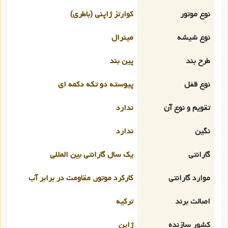
نوع موتور
کوارتز ژاپنی (باطری)
نوع شیشه
مینرال
طرح بند
پین بند
نوع قفل
پیوسته دو تکه دکمه ای
تقویم و نوع آن
ندارد
نگین
ندارد
گارانتی
یک سال گارانتی بین المللی
موارد گارانتی
کارکرد موتور, مقاومت در برابر آب
اصالت برند
ترکیه
کشور سازنده
ژاپن