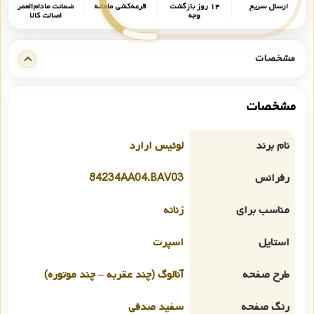
ارسال سریع
۱۴ روز بازگشت
قرعه‌کشی ماهانه
ضمانت مادام‌العمر
وجه
اصالت کالا
مشخصات
مشخصات
نام برند
لوئیس ارارد
رفرانس
84234AA04.BAV03
مناسب برای
زنانه
استایل
اسپرت
طرح صفحه
آنالوگ (چند عقربه – چند موتوره)
رنگ صفحه
سفید صدفی