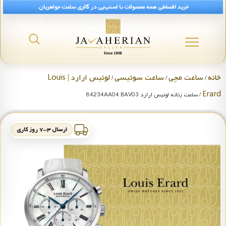
خرید اقساطی همه محصولات با اسنپ‌پی در گالری ساعت جواهریان.
خانه
ساعت مچی
ساعت سوئیسی
لوئیس ارارد | Louis
/
/
/
Erard
/ ساعت زنانه لوئیس ارارد 84234AA04.BAV03
ارسال ۳-۷ روز کاری