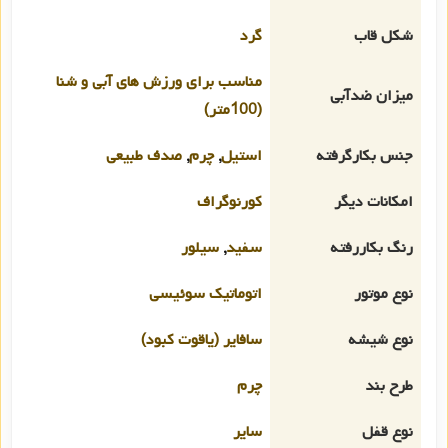
شکل قاب
گرد
مناسب برای ورزش های آبی و شنا
میزان ضدآبی
(100متر)
جنس بکارگرفته
استیل
,
چرم
,
صدف طبیعی
امکانات دیگر
کورنوگراف
رنگ بکاررفته
سفید
,
سیلور
نوع موتور
اتوماتیک سوئیسی
نوع شیشه
سافایر (یاقوت کبود)
طرح بند
چرم
نوع قفل
سایر