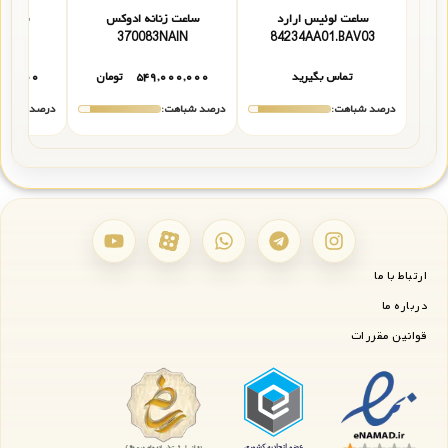
ساعت لوئیس ارارد
ساعت زنانه ادوکس
ساعت 
008357RNAIR
370083NAIN
84234AA01.BAV03
تماس بگیرید
۵۴۹,۰۰۰,۰۰۰
تومان
۰۰,۰۰۰
درصد شباهت:
درصد شباهت:
درصد شباهت
ارتباط با ما
درباره ما
قوانین مقررات