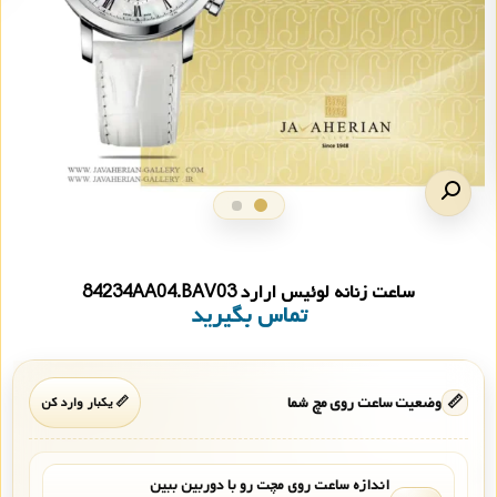
ساعت زنانه لوئیس ارارد 84234AA04.BAV03
تماس بگیرید
📏
وضعیت ساعت روی مچ شما
📏 یکبار وارد کن
اندازه ساعت روی مچت رو با دوربین ببین