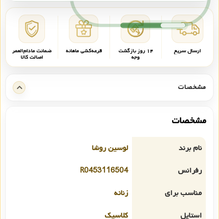
ارسال سریع
۱۴ روز بازگشت
قرعه‌کشی ماهانه
ضمانت مادام‌العمر
وجه
اصالت کالا
مشخصات
مشخصات
نام برند
لوسین روشا
رفرانس
R0453116504
مناسب برای
زنانه
استایل
کلاسیک