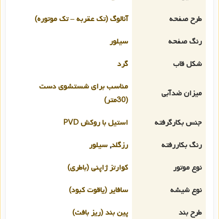
طرح صفحه
آنالوگ (تک عقربه – تک موتوره)
رنگ صفحه
سیلور
شکل قاب
گرد
مناسب برای شستشوی دست
میزان ضدآبی
(30متر)
جنس بکارگرفته
استیل با روکش PVD
رنگ بکاررفته
رزگلد
,
سیلور
نوع موتور
کوارتز ژاپنی (باطری)
نوع شیشه
سافایر (یاقوت کبود)
طرح بند
پین بند (ریز بافت)