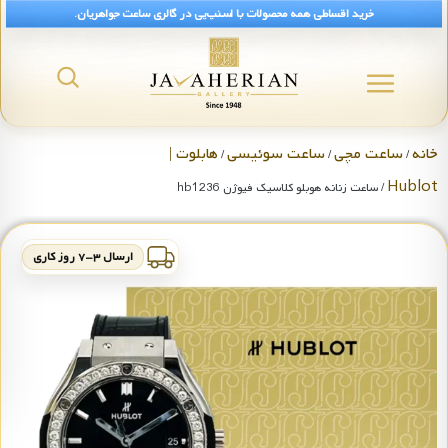
خرید اقساطی همه محصولات با اسنپ‌پی در گالری ساعت جواهریان.
خانه
ساعت مچی
ساعت سوئیسی
هابلوت |
/
/
/
Hublot
/ ساعت زنانه هوبلو کلاسیک فیوژن hb1236
ارسال ۳-۷ روز کاری