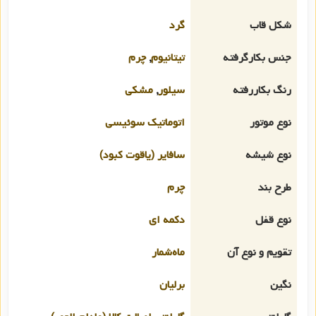
شکل قاب
گرد
جنس بکارگرفته
تیتانیوم
,
چرم
رنگ بکاررفته
سیلور
,
مشکی
نوع موتور
اتوماتیک سوئیسی
نوع شیشه
سافایر (یاقوت کبود)
طرح بند
چرم
نوع قفل
دکمه ای
تقویم و نوع آن
ماه‌شمار
نگین
برلیان