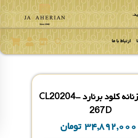
د.
ارتباط با ما
ساعت زنانه کلود برنارد CL20204-
267D
۳۴,۸۹۲,۰۰
تومان