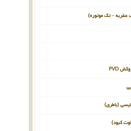
 عقربه – تک موتوره)
کش PVD
یی
ئیسی (باطری)
قوت کبود)