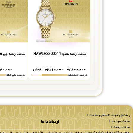
ساعت زنانه هانوا HAWLH2200511
ساعت زنانه جی اف فره * 
۳۷,۹۰۰,۰۰۰
۳۴,۱۱۰,۰۰۰
تومان
۵۴۰,۰۰۰
درصد شباهت:
درصد شباهت:
راهنمای خرید اقساطی ساعت
ساعت مردانه
ارتباط با ما
ساعت زنانه
ساعت ست
دفتر مرکزی تهران (اداری):
تهران، خیابان فرشته، مریم شرقی، پلاک ۶۷، برج پارامیس الیت، طبقه 8 واحد 802.