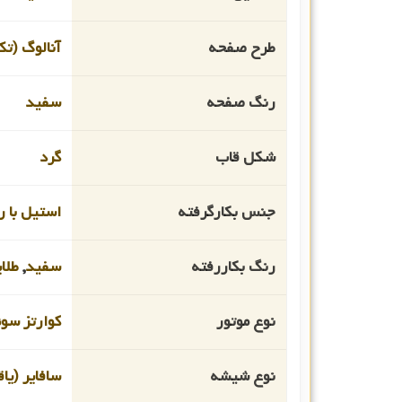
طرح صفحه
آنالوگ (تک
رنگ صفحه
سفید
شکل قاب
گرد
جنس بکارگرفته
استیل با رو
رنگ بکاررفته
سفید
,
طلا
نوع موتور
کوارتز سو
نوع شیشه
سافایر (یا