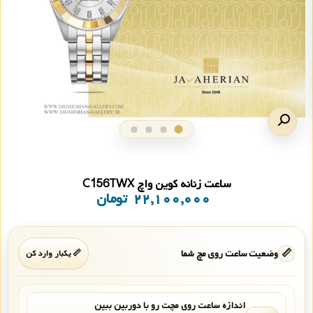
ساعت زنانه کوین واچ C156TWX
۲۲,۱۰۰,۰۰۰
تومان
📏
وضعیت ساعت روی مچ شما
📏 یکبار وارد کن
اندازه ساعت روی مچت رو با دوربین ببین