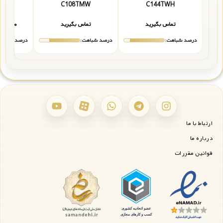
1237
C108TMW
C144TWH
تماس بگیرید
تماس بگیرید
۰۰,۰۰۰
درصد شباهت:
درصد شباهت:
درصد شباهت
ارتباط با ما
درباره ما
قوانین مقررات