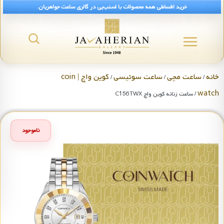
خرید اقساطی همه محصولات با اسنپ‌پی در گالری ساعت جواهریان.
خانه
ساعت مچی
ساعت سوئیسی
کوین واچ | coin
/
/
/
watch
/ ساعت زنانه کوین واچ C156TWX
ناموجود