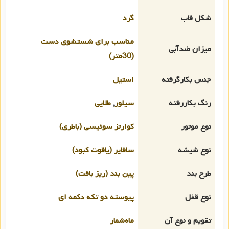
شکل قاب
گرد
مناسب برای شستشوی دست
میزان ضدآبی
(30متر)
جنس بکارگرفته
استیل
رنگ بکاررفته
سیلور
,
طلایی
نوع موتور
کوارتز سوئیسی (باطری)
نوع شیشه
سافایر (یاقوت کبود)
طرح بند
پین بند (ریز بافت)
نوع قفل
پیوسته دو تکه دکمه ای
تقویم و نوع آن
ماه‌شمار