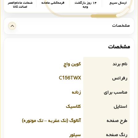
ارسال سریع
۱۴ روز بازگشت
قرعه‌کشی ماهانه
ضمانت مادام‌العمر
وجه
اصالت کالا
مشخصات
مشخصات
نام برند
کوین واچ
رفرانس
C156TWX
مناسب برای
زنانه
استایل
کلاسیک
طرح صفحه
آنالوگ (تک عقربه – تک موتوره)
رنگ صفحه
سیلور