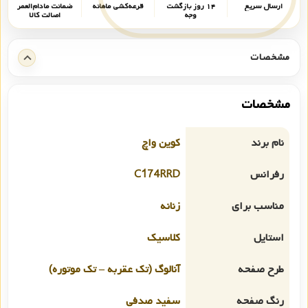
ارسال سریع
۱۴ روز بازگشت
قرعه‌کشی ماهانه
ضمانت مادام‌العمر
وجه
اصالت کالا
مشخصات
مشخصات
نام برند
کوین واچ
رفرانس
C174RRD
مناسب برای
زنانه
استایل
کلاسیک
طرح صفحه
آنالوگ (تک عقربه – تک موتوره)
رنگ صفحه
سفید صدفی