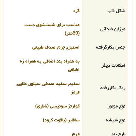
شکل قاب
گرد
مناسب برای شستشوی دست
میزان ضدآبی
(30متر)
جنس بکارگرفته
استیل
,
چرم
,
صدف طبیعی
به همراه بند اضافی
,
به همراه زه
امکانات دیگر
اضافی
سفید
,
سفید صدفی
,
سیلور
,
طلایی
,
رنگ بکاررفته
قرمز
نوع موتور
کوارتز سوئیسی (باطری)
نوع شیشه
سافایر (یاقوت کبود)
طرح بند
چرم