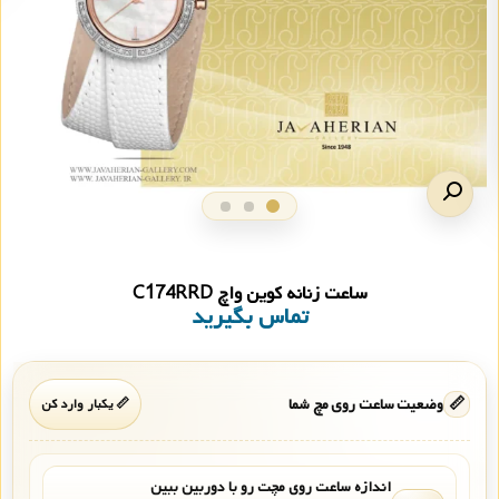
ساعت زنانه کوین واچ C174RRD
تماس بگیرید
📏
وضعیت ساعت روی مچ شما
📏 یکبار وارد کن
اندازه ساعت روی مچت رو با دوربین ببین