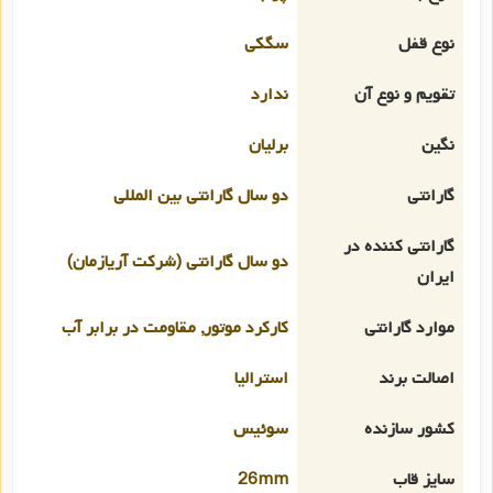
نوع قفل
سگکی
تقویم و نوع آن
ندارد
نگین
برلیان
گارانتی
دو سال گارانتی بین المللی
گارانتی کننده در
دو سال گارانتی (شرکت آریازمان)
ایران
موارد گارانتی
کارکرد موتور, مقاومت در برابر آب
اصالت برند
استرالیا
کشور سازنده
سوئیس
سایز قاب
26mm