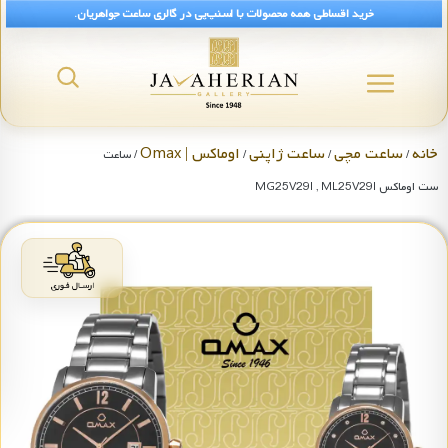
خرید اقساطی همه محصولات با اسنپ‌پی در گالری ساعت جواهریان.
خانه
ساعت مچی
ساعت ژاپنی
اوماکس | Omax
/
/
/
/ ساعت
ست اوماکس MG25V29I , ML25V29I