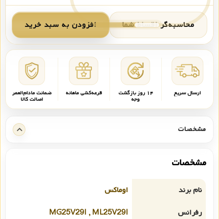
محاسبه‌گر اقساط شما
افزودن به سبد خرید
ارسال سریع
۱۴ روز بازگشت
قرعه‌کشی ماهانه
ضمانت مادام‌العمر
وجه
اصالت کالا
مشخصات
مشخصات
نام برند
اوماکس
رفرانس
MG25V29I , ML25V29I