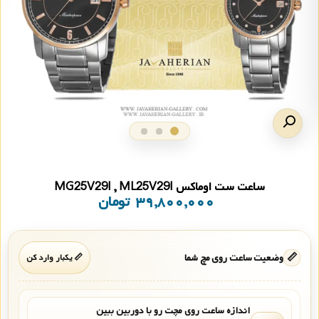
ساعت ست اوماکس MG25V29I , ML25V29I
۳۹,۸۰۰,۰۰۰
تومان
📏
وضعیت ساعت روی مچ شما
📏 یکبار وارد کن
اندازه ساعت روی مچت رو با دوربین ببین