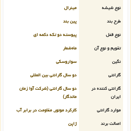
نوع شیشه
مینرال
طرح بند
پین بند
نوع قفل
پیوسته دو تکه دکمه ای
تقویم و نوع آن
ماه‌شمار
نگین
سواروسکی
گارانتی
دو سال گارانتی بین المللی
گارانتی کننده در
دو سال گارانتی (شرکت آوا زمان
ایران
ماندگار)
موارد گارانتی
کارکرد موتور, مقاومت در برابر آب
اصالت برند
ژاپن