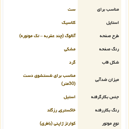
مناسب برای
ست
استایل
کلاسیک
طرح صفحه
آنالوگ (چند عقربه – تک موتوره)
رنگ صفحه
مشکی
شکل قاب
گرد
مناسب برای شستشوی دست
میزان ضدآبی
(30متر)
جنس بکارگرفته
استیل
رنگ بکاررفته
خاکستری
,
رزگلد
نوع موتور
کوارتز ژاپنی (باطری)