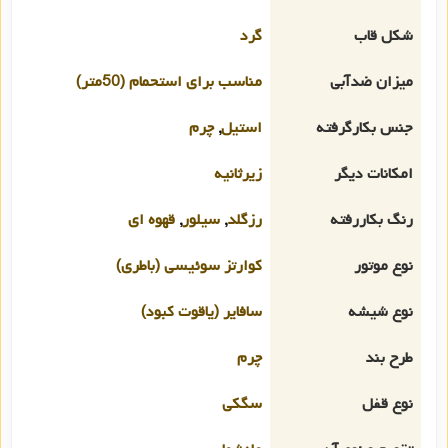
شکل قاب
گرد
میزان ضدآبی
مناسب برای استحمام (50متر)
جنس بکارگرفته
استیل
,
چرم
امکانات دیگر
زیرثانیه
رنگ بکاررفته
رزگلد
,
سیلور
,
قهوه ای
نوع موتور
کوارتز سوئیسی (باطری)
نوع شیشه
سافایر (یاقوت کبود)
طرح بند
چرم
نوع قفل
سگکی