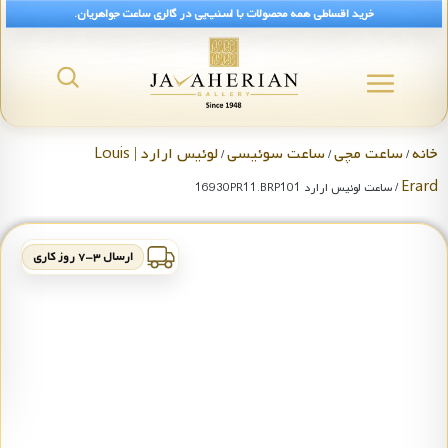
خرید اقساطی همه محصولات با اسنپ‌پی در گالری ساعت جواهریان.
خانه
ساعت مچی
ساعت سوئیسی
لوئیس ارارد | Louis
/
/
/
Erard
/ ساعت لوئیس ارارد 16930PR11.BRP101
ارسال ۳-۷ روز کاری