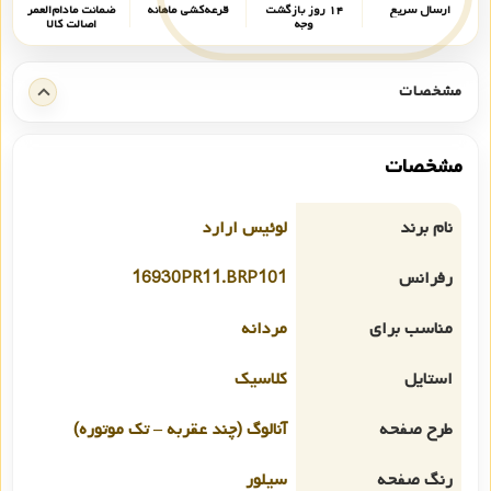
ارسال سریع
۱۴ روز بازگشت
قرعه‌کشی ماهانه
ضمانت مادام‌العمر
وجه
اصالت کالا
مشخصات
مشخصات
نام برند
لوئیس ارارد
رفرانس
16930PR11.BRP101
مناسب برای
مردانه
استایل
کلاسیک
طرح صفحه
آنالوگ (چند عقربه – تک موتوره)
رنگ صفحه
سیلور