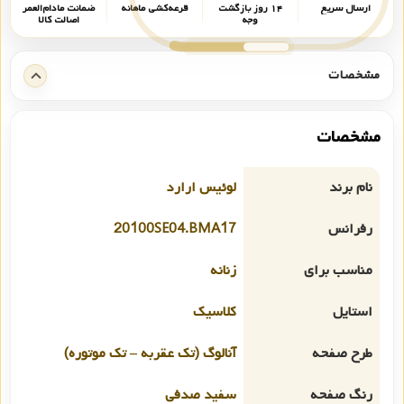
ارسال سریع
۱۴ روز بازگشت
قرعه‌کشی ماهانه
ضمانت مادام‌العمر
وجه
اصالت کالا
مشخصات
مشخصات
نام برند
لوئیس ارارد
رفرانس
20100SE04.BMA17
مناسب برای
زنانه
استایل
کلاسیک
طرح صفحه
آنالوگ (تک عقربه – تک موتوره)
رنگ صفحه
سفید صدفی