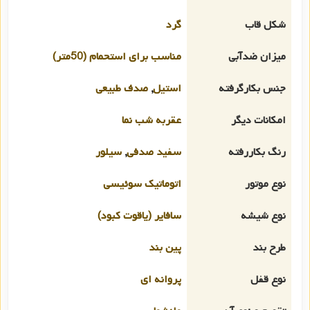
شکل قاب
گرد
میزان ضدآبی
مناسب برای استحمام (50متر)
جنس بکارگرفته
استیل
,
صدف طبیعی
امکانات دیگر
عقربه شب نما
رنگ بکاررفته
سفید صدفی
,
سیلور
نوع موتور
اتوماتیک سوئیسی
نوع شیشه
سافایر (یاقوت کبود)
طرح بند
پین بند
نوع قفل
پروانه ای