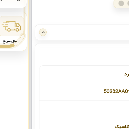
ارسال سریع
رد
50232AA0
لاسیک