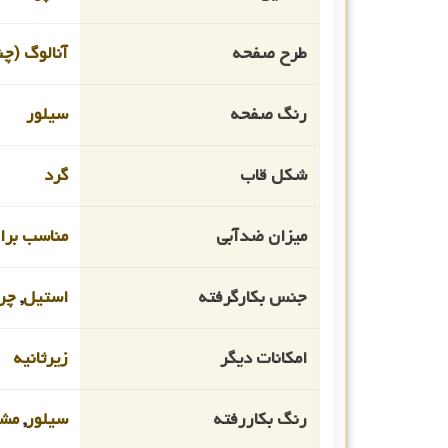
طرح صفحه
آنالوگ (چن
رنگ صفحه
سیلور
شکل قاب
گرد
میزان ضدآبی
مناسب برای ا
جنس بکارگرفته
استیل
,
چر
امکانات دیگر
زیرثانیه
رنگ بکاررفته
سیلور
,
مش