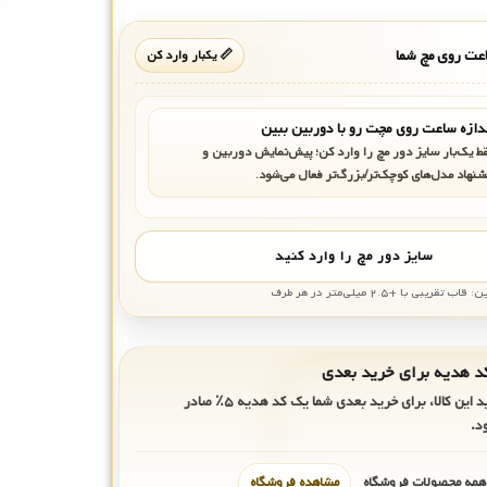
ت روی مچ شما
📏 یکبار وارد کن
دازه ساعت روی مچت رو با دوربین ببین
ط یک‌بار سایز دور مچ را وارد کن؛ پیش‌نمایش دوربین و
شنهاد مدل‌های کوچک‌تر/بزرگ‌تر فعال می‌شود.
سایز دور مچ را وارد کنید
بی با +۲.۵ میلی‌متر در هر طرف
ید این کالا، برای خرید بعدی شما یک کد هدیه
۵٪
صادر
د.
 همه محصولات فروشگاه
مشاهده فروشگاه