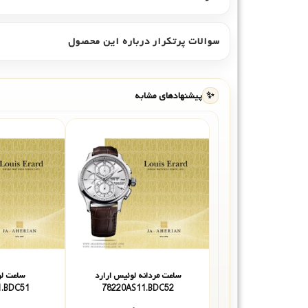
سوالات پرتکرار درباره این محصول
✨
پیشنهادهای مشابه
ساعت مردانه لوئیس ارارد
ساعت لو
AA01.BDC51
78220AS11.BDC52