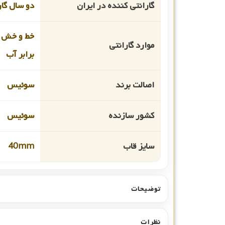
گارانتی کننده در ایران
دو سال گار
خط و خش 
موارد گارانتی
برابر آب
اصالت برند
سوئیس
کشور سازنده
سوئیس
سایز قاب
40mm
توضیحات
نظرات