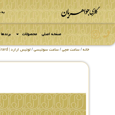
به 
صفحه اصلی
محصولات
برندها
خانه
/
ساعت مچی
/
ساعت سوئیسی
/
لوئیس ارارد | Louis Erard