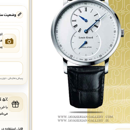
📏
وضعیت ساع
ان
فق
پی
پیش‌نمایش دوربین: قاب تقری
۵٪ کد هدیه برای خرید بعدی
با خر
می‌شو
قابل استفاده در