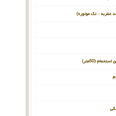
د عقربه – تک موتوره)
ستحمام (50متر)
م
کی