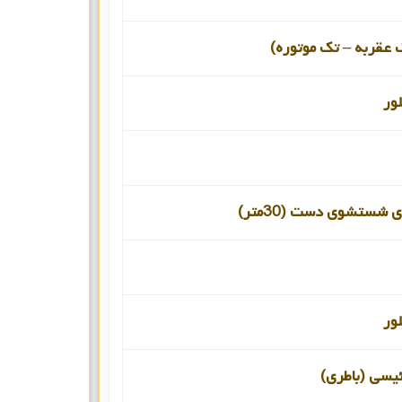
 عقربه – تک موتوره)
ور
 شستشوی دست (30متر)
ور
ئیسی (باطری)