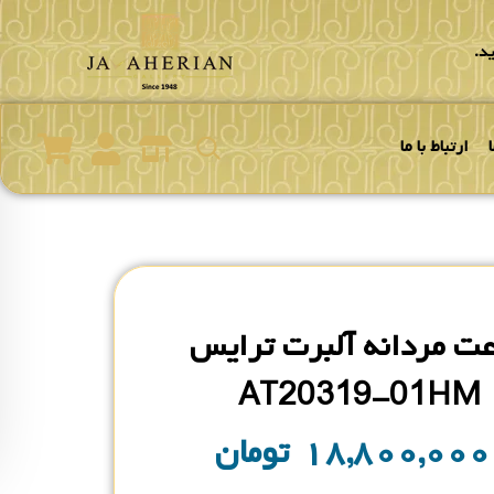
د.
ارتباط با ما
ت مردانه آلبرت ترایس
AT20319-01HM
۱۸,۸۰۰,۰۰
تومان