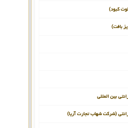
قوت کبود)
یز بافت)
انتی بین المللی
رانتی (شرکت شهاب تجارت آریا)