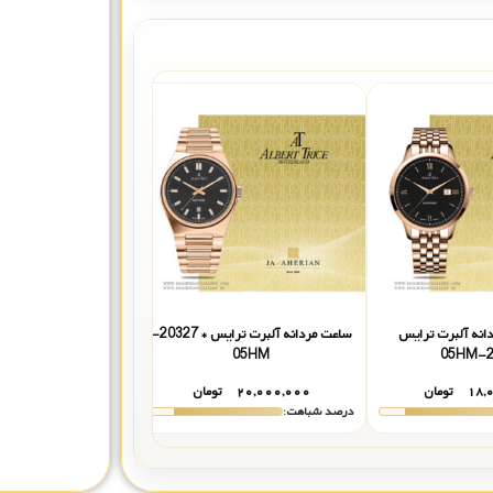
انه آلبرت ترایس
ساعت مردانه آلبرت ترایس * 20327-
ساعت مردانه کوین واچ 77RWH
05HM
2
۱۸,
تومان
۲۰,۰۰۰,۰۰۰
تومان
تماس بگیر
درصد شباهت:
درصد شباهت: