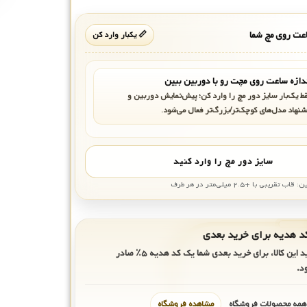
ت روی مچ شما
📏 یکبار وارد کن
دازه ساعت روی مچت رو با دوربین ببین
ط یک‌بار سایز دور مچ را وارد کن؛ پیش‌نمایش دوربین و
شنهاد مدل‌های کوچک‌تر/بزرگ‌تر فعال می‌شود.
سایز دور مچ را وارد کنید
بی با +۲.۵ میلی‌متر در هر طرف
ید این کالا، برای خرید بعدی شما یک کد هدیه
۵٪
صادر
د.
 همه محصولات فروشگاه
مشاهده فروشگاه