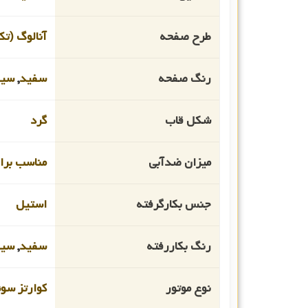
طرح صفحه
آنالوگ (تک
رنگ صفحه
سفید
,
سیل
شکل قاب
گرد
میزان ضدآبی
مناسب برای
جنس بکارگرفته
استیل
رنگ بکاررفته
سفید
,
سیل
نوع موتور
کوارتز سو