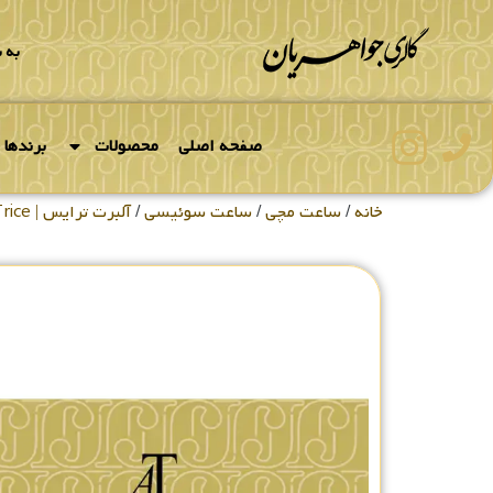
به 
صفحه اصلی
محصولات
برندها
خانه
/
ساعت مچی
/
ساعت سوئیسی
/
آلبرت ترایس | Albert Trice