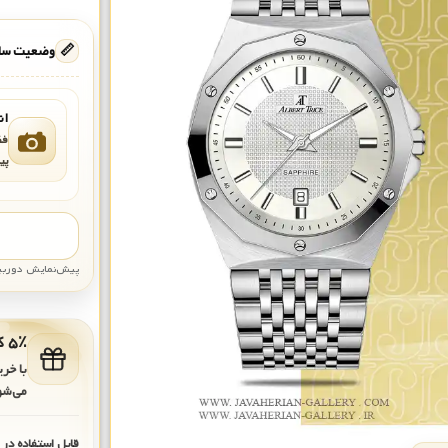
📏
وضعیت ساع
ان
فق
پی
پیش‌نمایش دوربین: قاب تقری
۵٪ کد هدیه برای خرید بعدی
با خر
می‌شو
قابل استفاده در