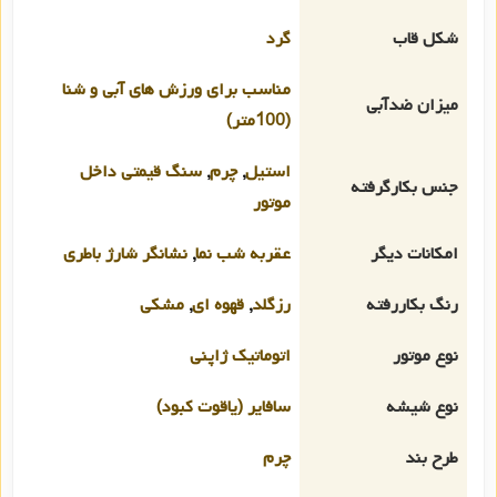
شکل قاب
گرد
مناسب برای ورزش های آبی و شنا
میزان ضدآبی
(100متر)
استیل
,
چرم
,
سنگ قیمتی داخل
جنس بکارگرفته
موتور
امکانات دیگر
عقربه شب نما
,
نشانگر شارژ باطری
رنگ بکاررفته
رزگلد
,
قهوه ای
,
مشکی
نوع موتور
اتوماتیک ژاپنی
نوع شیشه
سافایر (یاقوت کبود)
طرح بند
چرم