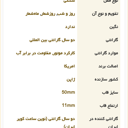
نوع قفل
سگکی
تقویم و نوع آن
روز و شب
,
روزشمار
,
ماه‌شمار
نگین
ندارد
گارانتی
دو سال گارانتی بین المللی
موارد گارانتی
کارکرد موتور, مقاومت در برابر آب
اصالت برند
امریکا
کشور سازنده
ژاپن
سایز قاب
50mm
ارتفاع قاب
11mm
گارانتی کننده در
دو سال گارانتی (نوین ساعت کویر
ایران
ایران)