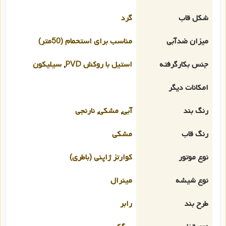
شکل قاب
گرد
میزان ضدآبی
مناسب برای استحمام (50متر)
جنس بکارگرفته
استیل با روکش PVD
,
سیلیکون
امکانات دیگر
رنگ بند
آبی
,
مشکی
,
نارنجی
رنگ قاب
مشکی
نوع موتور
کوارتز ژاپنی (باطری)
نوع شیشه
مینرال
طرح بند
رابر