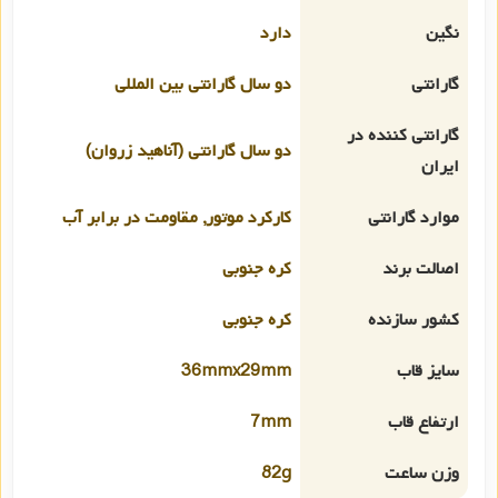
نگین
دارد
گارانتی
دو سال گارانتی بین المللی
گارانتی کننده در
دو سال گارانتی (آناهید زروان)
ایران
موارد گارانتی
کارکرد موتور, مقاومت در برابر آب
اصالت برند
کره جنوبی
کشور سازنده
کره جنوبی
سایز قاب
36mmx29mm
ارتفاع قاب
7mm
وزن ساعت
82g