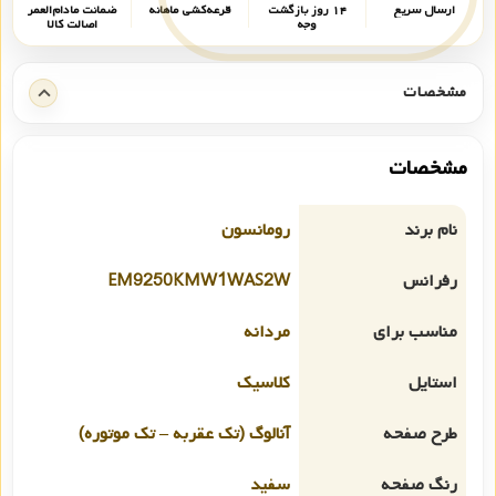
ارسال سریع
۱۴ روز بازگشت
قرعه‌کشی ماهانه
ضمانت مادام‌العمر
وجه
اصالت کالا
مشخصات
مشخصات
نام برند
رومانسون
رفرانس
EM9250KMW1WAS2W
مناسب برای
مردانه
استایل
کلاسیک
طرح صفحه
آنالوگ (تک عقربه – تک موتوره)
رنگ صفحه
سفید