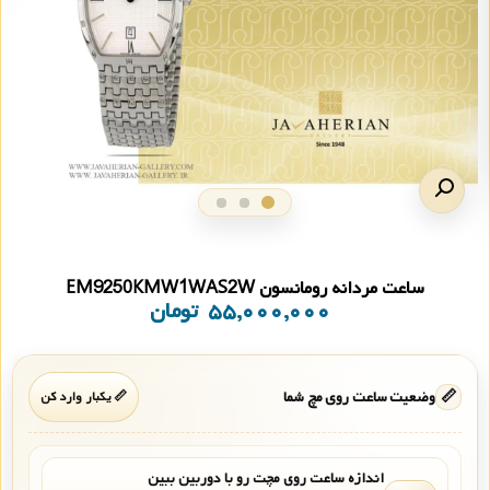
ساعت مردانه رومانسون EM9250KMW1WAS2W
۵۵,۰۰۰,۰۰۰
تومان
📏
وضعیت ساعت روی مچ شما
📏 یکبار وارد کن
اندازه ساعت روی مچت رو با دوربین ببین