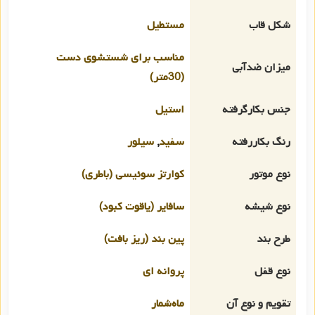
شکل قاب
مستطیل
مناسب برای شستشوی دست
میزان ضدآبی
(30متر)
جنس بکارگرفته
استیل
رنگ بکاررفته
سفید
,
سیلور
نوع موتور
کوارتز سوئیسی (باطری)
نوع شیشه
سافایر (یاقوت کبود)
طرح بند
پین بند (ریز بافت)
نوع قفل
پروانه ای
تقویم و نوع آن
ماه‌شمار