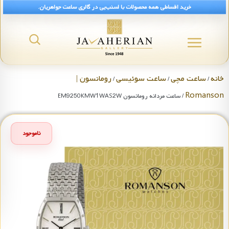
خرید اقساطی همه محصولات با اسنپ‌پی در گالری ساعت جواهریان.
خانه
ساعت مچی
ساعت سوئیسی
رومانسون |
/
/
/
Romanson
/ ساعت مردانه رومانسون EM9250KMW1WAS2W
ناموجود