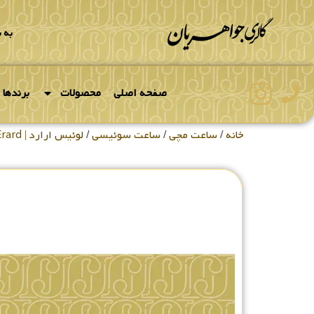
به 
صفحه اصلی
محصولات
برندها
خانه
/
ساعت مچی
/
ساعت سوئیسی
/
لوئیس ارارد | Louis Erard