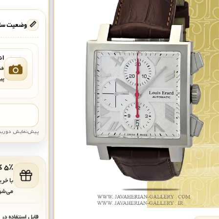
📏
وضعیت ساع
ان
فق
پی
پیش‌نمایش دوربین: قاب تقری
۵٪ کد هدیه برای خرید بعدی
با خر
می‌شو
قابل استفاده در