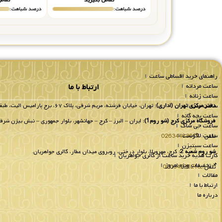
درصد شباهت:
درصد شباهت:
راهنمای خرید اقساطی ساعت
ساعت مردانه
ارتباط با ما
ساعت زنانه
ساعت ست
دفتر مرکزی تهران (اداری):
تهران، خیابان فرشته، مریم شرقی، پلاک ۶۷، برج پارامیس الیت، طبقه 8 واحد 802.
ساعت بچه گانه
فروشگاه مرکزی کرج (شو روم1):
ایران – البرز – کرج – جهانشهر، بلوار جمهوری – نبش بیژن شرقی
ساعت جی شاک
ساعت لاگوست
تلفن :
02634483611
ساعت سیتیزن
شو روم شعبه 2:
کرج، مهرویلا، بلوار درختی، روبروی میدان عطار، گالری جواهریان.
کارت هدیه خرید ساعت از گالری جواهریان
📌تخفیفات ویژه امروز
تلفن:
02634236218
مقالات
ارتباط با ما
درباره ما