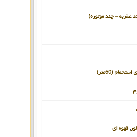
د عقربه – چند موتوره)
ستحمام (50متر)
م
ور
,
قهوه ای