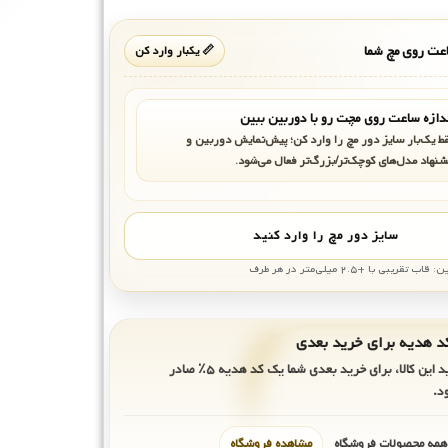
ت روی مچ شما
📏 یکبار وارد کن
دازه ساعت روی مچت رو با دوربین ببین
ط یک‌بار سایز دور مچ را وارد کن؛ پیش‌نمایش دوربین و
شنهاد مدل‌های کوچک‌تر/بزرگ‌تر فعال می‌شود.
سایز دور مچ را وارد کنید
بی با +۲.۵ میلی‌متر در هر طرف
ید این کالا، برای خرید بعدی شما یک کد هدیه
۵٪
صادر
د.
 همه محصولات فروشگاه
مشاهده فروشگاه