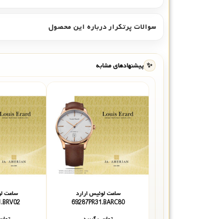
سوالات پرتکرار درباره این محصول
✨
پیشنهادهای مشابه
ساعت لوئیس ارارد
ساعت لو
PR01.BRV02
69287PR31.BARC80
تماس بگیرید
تماس