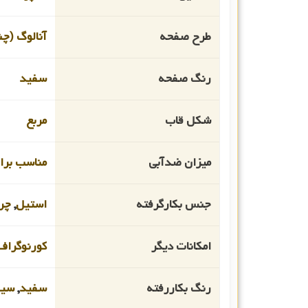
طرح صفحه
آنالوگ (چن
رنگ صفحه
سفید
شکل قاب
مربع
میزان ضدآبی
مناسب برای ا
جنس بکارگرفته
استیل
,
چر
امکانات دیگر
کورنوگراف
رنگ بکاررفته
سفید
,
سیل