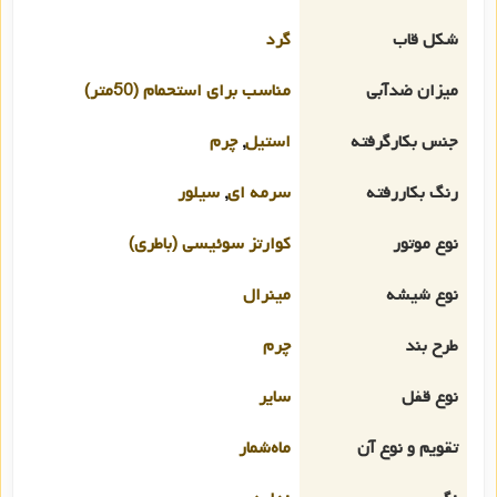
شکل قاب
گرد
میزان ضدآبی
مناسب برای استحمام (50متر)
جنس بکارگرفته
استیل
,
چرم
رنگ بکاررفته
سرمه ای
,
سیلور
نوع موتور
کوارتز سوئیسی (باطری)
نوع شیشه
مینرال
طرح بند
چرم
نوع قفل
سایر
تقویم و نوع آن
ماه‌شمار