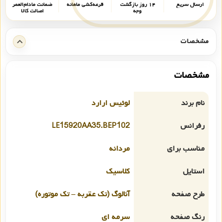
ارسال سریع
۱۴ روز بازگشت
قرعه‌کشی ماهانه
ضمانت مادام‌العمر
وجه
اصالت کالا
مشخصات
مشخصات
نام برند
لوئیس ارارد
رفرانس
LE15920AA35.BEP102
مناسب برای
مردانه
استایل
کلاسیک
طرح صفحه
آنالوگ (تک عقربه – تک موتوره)
رنگ صفحه
سرمه ای