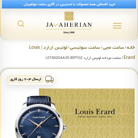
خرید اقساطی همه محصولات با اسنپ‌پی در گالری ساعت جواهریان.
خانه
ساعت مچی
ساعت سوئیسی
لوئیس ارارد | Louis
/
/
/
Erard
/ ساعت مردانه لوئیس ارارد LE15920AA35.BEP102
ارسال ۳-۷ روز کاری