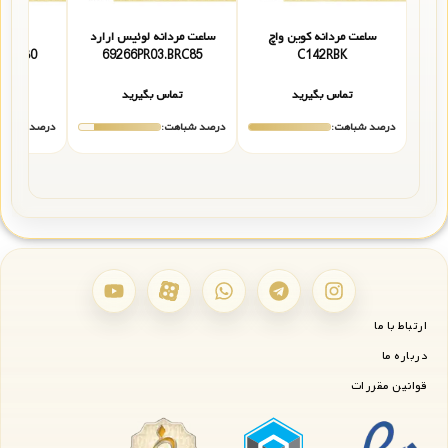
ساعت مردانه کوین واچ
ساعت مردانه لوئیس ارارد
ساعت 
1.BARC80
69266PR03.BRC85
C142RBK
تماس بگیرید
تماس بگیرید
تما
درصد شباهت:
درصد شباهت:
درصد شباهت
ارتباط با ما
درباره ما
قوانین مقررات