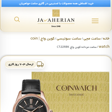
خرید اقساطی همه محصولات با اسنپ‌پی در گالری ساعت جواهریان.
خانه
ساعت مچی
ساعت سوئیسی
کوین واچ | coin
/
/
/
watch
/ ساعت مردانه کوین واچ C122RBK
ارسال ۳-۷ روز کاری