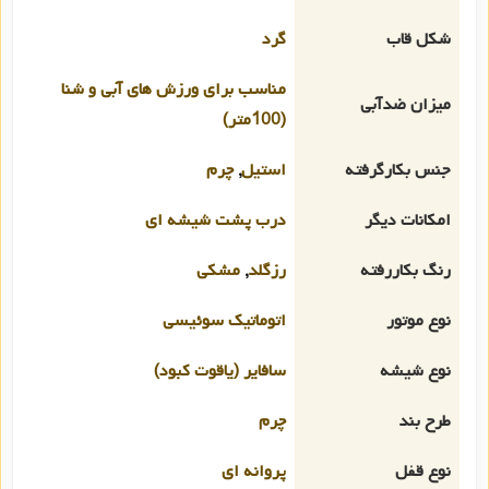
شکل قاب
گرد
مناسب برای ورزش های آبی و شنا
میزان ضدآبی
(100متر)
جنس بکارگرفته
استیل
,
چرم
امکانات دیگر
درب پشت شیشه ای
رنگ بکاررفته
رزگلد
,
مشکی
نوع موتور
اتوماتیک سوئیسی
نوع شیشه
سافایر (یاقوت کبود)
طرح بند
چرم
نوع قفل
پروانه ای