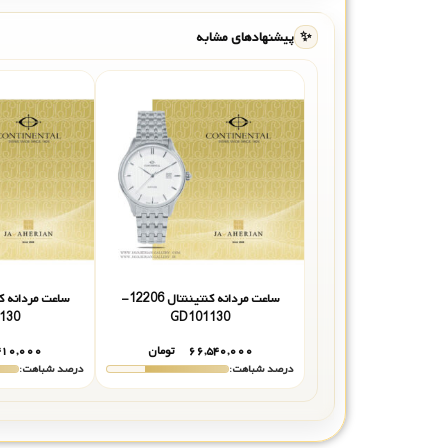
✨
پیشنهادهای مشابه
ساعت مردانه کنتیننتال 12206-
130
GD101130
۶۶,۵۴۰,۰۰۰
تومان
۴۱۰,۰۰۰
درصد شباهت:
درصد شباهت: