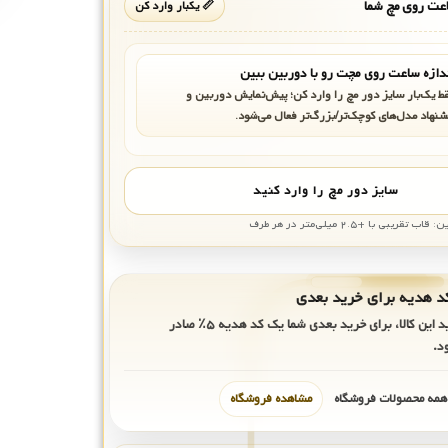
ت روی مچ شما
📏 یکبار وارد کن
دازه ساعت روی مچت رو با دوربین ببین
ط یک‌بار سایز دور مچ را وارد کن؛ پیش‌نمایش دوربین و
شنهاد مدل‌های کوچک‌تر/بزرگ‌تر فعال می‌شود.
سایز دور مچ را وارد کنید
بی با +۲.۵ میلی‌متر در هر طرف
ید این کالا، برای خرید بعدی شما یک کد هدیه
۵٪
صادر
د.
 همه محصولات فروشگاه
مشاهده فروشگاه