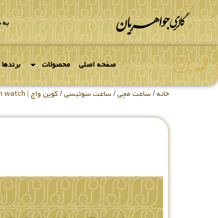
به 
صفحه اصلی
محصولات
برندها
خانه
/
ساعت مچی
/
ساعت سوئیسی
/
کوین واچ | coin watch