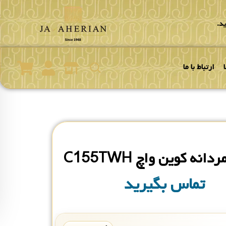
د.
ارتباط با ما
نه کوین واچ C155TWH
تماس بگیرید