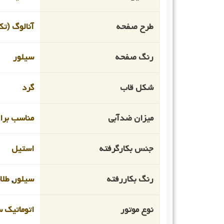
طرح صفحه
آنالوگ (تک
رنگ صفحه
سیلور
شکل قاب
گرد
میزان ضدآبی
مناسب برای ا
جنس بکارگرفته
استیل
رنگ بکاررفته
سیلور
,
طلا
نوع موتور
اتوماتیک 