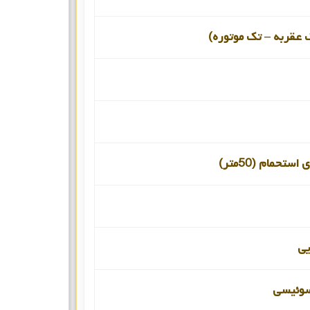
 عقربه – تک موتوره)
ستحمام (50متر)
یی
سوئیسی