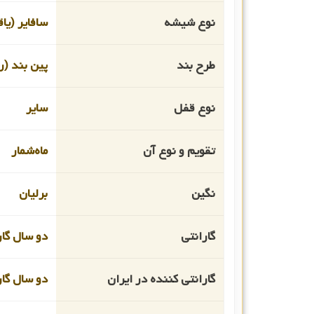
نوع شیشه
سافایر (یا
طرح بند
پین بند (ر
نوع قفل
سایر
تقویم و نوع آن
ماه‌شمار
نگین
برلیان
گارانتی
دو سال گار
گارانتی کننده در ایران
دو سال گار