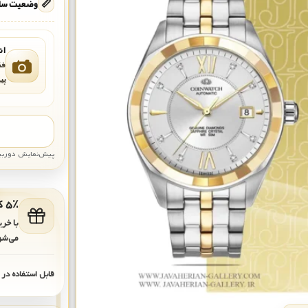
📏
وضعیت ساع
ان
فق
پی
پیش‌نمایش دوربین: قاب تقری
۵٪ کد هدیه برای خرید بعدی
با خر
می‌شو
قابل استفاده در