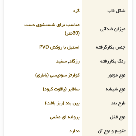
شکل قاب
گرد
مناسب برای شستشوی دست
میزان ضدآبی
(30متر)
جنس بکارگرفته
استیل با روکش PVD
رنگ بکاررفته
رزگلد
,
سفید
نوع موتور
کوارتز سوئیسی (باطری)
نوع شیشه
سافایر (یاقوت کبود)
طرح بند
پین بند (ریز بافت)
نوع قفل
پروانه ای مخفی
تقویم و نوع آن
ندارد