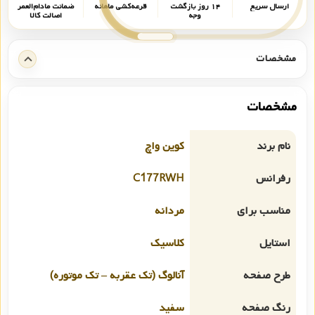
ارسال سریع
۱۴ روز بازگشت
قرعه‌کشی ماهانه
ضمانت مادام‌العمر
وجه
اصالت کالا
مشخصات
مشخصات
نام برند
کوین واچ
رفرانس
C177RWH
مناسب برای
مردانه
استایل
کلاسیک
طرح صفحه
آنالوگ (تک عقربه – تک موتوره)
رنگ صفحه
سفید