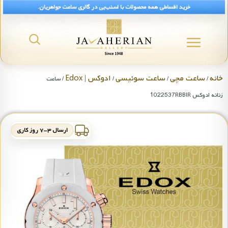
خرید اقساطی همه محصولات با اسنپ‌پی در گالری ساعت جواهریان.
خانه
ساعت مچی
ساعت سوئیسی
ادوکس | Edox
/
/
/
/ ساعت
زنانه ادوکس 1022537RBBIR
ارسال ۳-۷ روز کاری