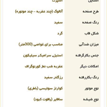
استایل
اسپرت
طرح صفحه
آنالوگ (چند عقربه – چند موتوره)
رنگ صفحه
سفید
شکل قاب
گرد
میزان ضدآبی
مناسب برای غواصی (300متر)
جنس بکارگرفته
استیل
,
سرامیک
,
سیلیکون
امکانات دیگر
عقربه شب نما
,
کورنوگراف
رنگ بکاررفته
رزگلد
,
سفید
نوع موتور
کوارتز سوئیسی (باطری)
نوع شیشه
سافایر (یاقوت کبود)