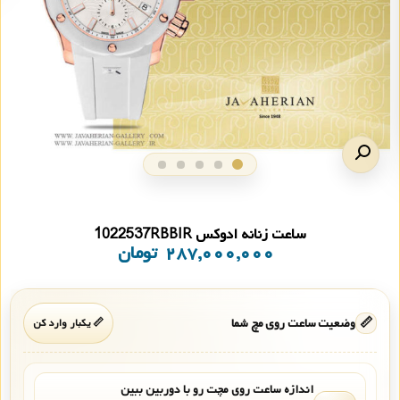
ساعت زنانه ادوکس 1022537RBBIR
۲۸۷,۰۰۰,۰۰۰
تومان
📏
وضعیت ساعت روی مچ شما
📏 یکبار وارد کن
اندازه ساعت روی مچت رو با دوربین ببین