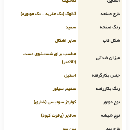
استایل
کلاسیک
طرح صفحه
آنالوگ (تک عقربه – تک موتوره)
رنگ صفحه
سفید
شکل قاب
سایر اشکال
مناسب برای شستشوی دست
میزان ضدآبی
(30متر)
جنس بکارگرفته
استیل
رنگ بکاررفته
سفید
,
سیلور
نوع موتور
کوارتز سوئیسی (باطری)
نوع شیشه
سافایر (یاقوت کبود)
طرح بند
پین بند