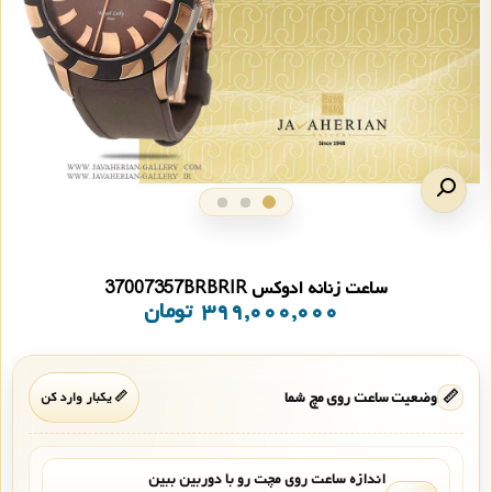
ساعت زنانه ادوکس 37007357BRBRIR
۳۹۹,۰۰۰,۰۰۰
تومان
📏
وضعیت ساعت روی مچ شما
📏 یکبار وارد کن
اندازه ساعت روی مچت رو با دوربین ببین