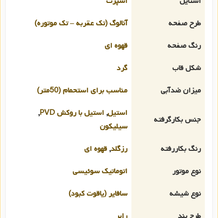
استایل
اسپرت
طرح صفحه
آنالوگ (تک عقربه – تک موتوره)
رنگ صفحه
قهوه ای
شکل قاب
گرد
میزان ضدآبی
مناسب برای استحمام (50متر)
استیل
,
استیل با روکش PVD
,
جنس بکارگرفته
سیلیکون
رنگ بکاررفته
رزگلد
,
قهوه ای
نوع موتور
اتوماتیک سوئیسی
نوع شیشه
سافایر (یاقوت کبود)
طرح بند
رابر