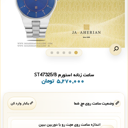
ساعت زنانه استورم ST47325/B
۵,۲۷۰,۰۰۰
تومان
📏
وضعیت ساعت روی مچ شما
📏 یکبار وارد کن
اندازه ساعت روی مچت رو با دوربین ببین