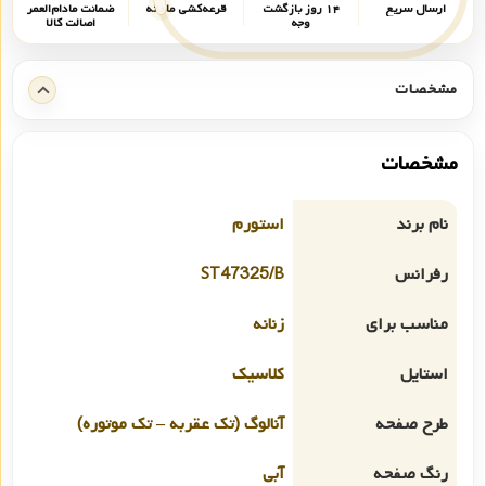
ارسال سریع
۱۴ روز بازگشت
قرعه‌کشی ماهانه
ضمانت مادام‌العمر
وجه
اصالت کالا
مشخصات
مشخصات
نام برند
استورم
رفرانس
ST47325/B
مناسب برای
زنانه
استایل
کلاسیک
طرح صفحه
آنالوگ (تک عقربه – تک موتوره)
رنگ صفحه
آبی