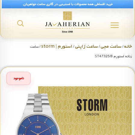
خرید اقساطی همه محصولات با اسنپ‌پی در گالری ساعت جواهریان.
خانه
ساعت مچی
ساعت ژاپنی
استورم | storm
/
/
/
/ ساعت
زنانه استورم ST47325/B
ناموجود