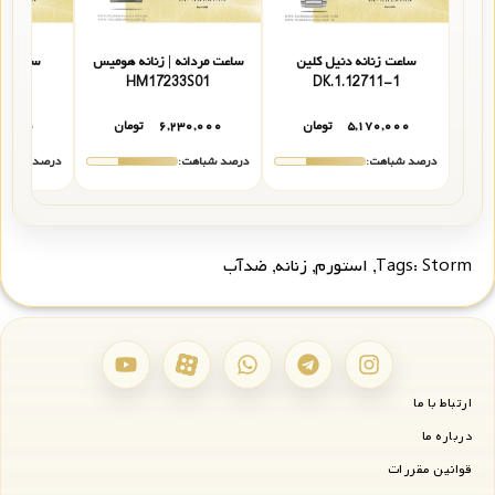
ساعت زنانه دنیل کلین
ساعت مردانه | زنانه هومیس
ساعت زن
11-5
HM17233S01
DK.1.12711-1
۵,۱۷۰,۰۰۰
تومان
۶,۲۳۰,۰۰۰
تومان
۰,۰۰۰
درصد شباهت:
درصد شباهت:
درصد شباهت
Storm
Tags:
,
استورم
,
زنانه
,
ضدآب
ارتباط با ما
درباره ما
قوانین مقررات