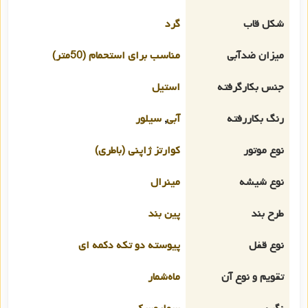
شکل قاب
گرد
میزان ضدآبی
مناسب برای استحمام (50متر)
جنس بکارگرفته
استیل
رنگ بکاررفته
آبی
,
سیلور
نوع موتور
کوارتز ژاپنی (باطری)
نوع شیشه
مینرال
طرح بند
پین بند
نوع قفل
پیوسته دو تکه دکمه ای
تقویم و نوع آن
ماه‌شمار