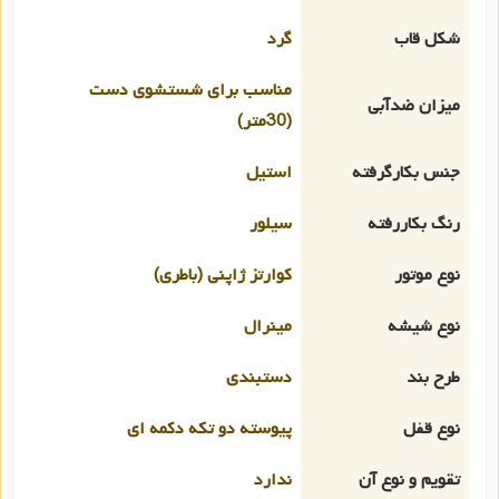
شکل قاب
گرد
مناسب برای شستشوی دست
میزان ضدآبی
(30متر)
جنس بکارگرفته
استیل
رنگ بکاررفته
سیلور
نوع موتور
کوارتز ژاپنی (باطری)
نوع شیشه
مینرال
طرح بند
دستبندی
نوع قفل
پیوسته دو تکه دکمه ای
تقویم و نوع آن
ندارد