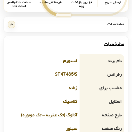
ارسال سریع
۱۴ روز بازگشت
قرعه‌کشی ماهانه
ضمانت مادام‌العمر
وجه
اصالت کالا
مشخصات
مشخصات
نام برند
استورم
رفرانس
ST47435/S
مناسب برای
زنانه
استایل
کلاسیک
طرح صفحه
آنالوگ (تک عقربه – تک موتوره)
رنگ صفحه
سیلور