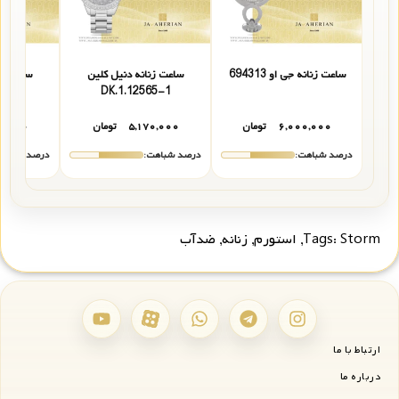
ساعت زنانه جی او 694313
ساعت زنانه دنیل کلین
ساعت زن
61-3
DK.1.12565-1
۶,۰۰۰,۰۰۰
تومان
۵,۱۷۰,۰۰۰
تومان
۰,۰۰۰
درصد شباهت:
درصد شباهت:
درصد شباهت
Storm
Tags:
,
استورم
,
زنانه
,
ضدآب
ارتباط با ما
درباره ما