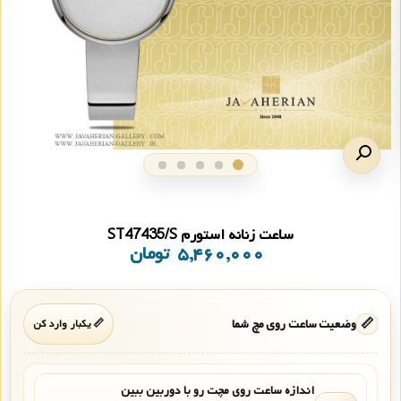
ساعت زنانه استورم ST47435/S
۵,۴۶۰,۰۰۰
تومان
📏
وضعیت ساعت روی مچ شما
📏 یکبار وارد کن
اندازه ساعت روی مچت رو با دوربین ببین