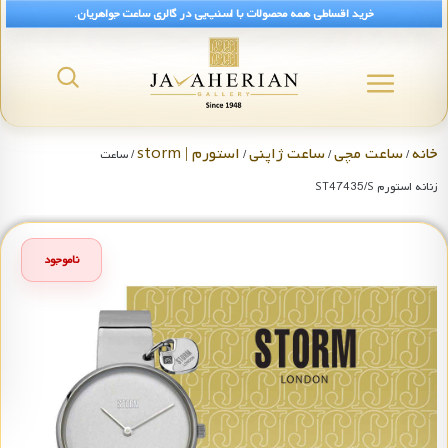
خرید اقساطی همه محصولات با اسنپ‌پی در گالری ساعت جواهریان.
خانه
ساعت مچی
ساعت ژاپنی
استورم | storm
/
/
/
/ ساعت
زنانه استورم ST47435/S
ناموجود