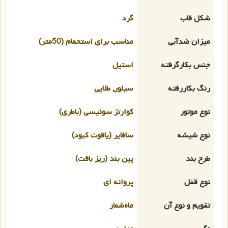
شکل قاب
گرد
میزان ضدآبی
مناسب برای استحمام (50متر)
جنس بکارگرفته
استیل
رنگ بکاررفته
سیلور
,
طلایی
نوع موتور
کوارتز سوئیسی (باطری)
نوع شیشه
سافایر (یاقوت کبود)
طرح بند
پین بند (ریز بافت)
نوع قفل
پروانه ای
تقویم و نوع آن
ماه‌شمار