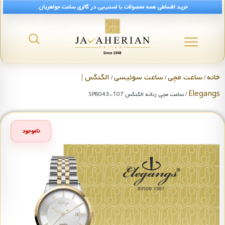
خرید اقساطی همه محصولات با اسنپ‌پی در گالری ساعت جواهریان.
خانه
ساعت مچی
ساعت سوئیسی
الگنگس |
/
/
/
Elegangs
/ ساعت مچی زنانه الگنگس SP8043-107
ناموجود