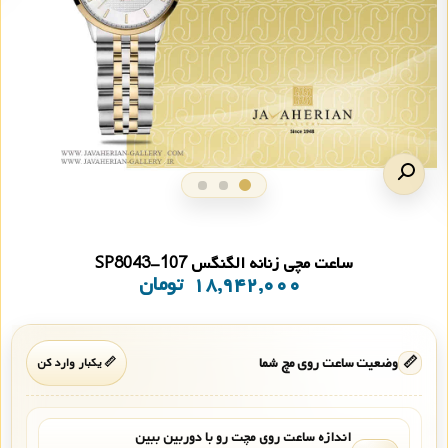
ساعت مچی زنانه الگنگس SP8043-107
۱۸,۹۴۲,۰۰۰
تومان
📏
وضعیت ساعت روی مچ شما
📏 یکبار وارد کن
اندازه ساعت روی مچت رو با دوربین ببین