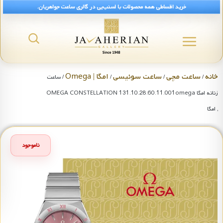
خرید اقساطی همه محصولات با اسنپ‌پی در گالری ساعت جواهریان.
خانه
ساعت مچی
ساعت سوئیسی
امگا | Omega
/
/
/
/ ساعت
زنانه امگا OMEGA CONSTELLATION 131.10.28.60.11.001omega
, امگا
ناموجود