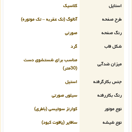
استایل
کلاسیک
طرح صفحه
آنالوگ (تک عقربه – تک موتوره)
رنگ صفحه
صورتی
شکل قاب
گرد
مناسب برای شستشوی دست
میزان ضدآبی
(30متر)
جنس بکارگرفته
استیل
رنگ بکاررفته
سیلور
,
صورتی
نوع موتور
کوارتز سوئیسی (باطری)
نوع شیشه
سافایر (یاقوت کبود)