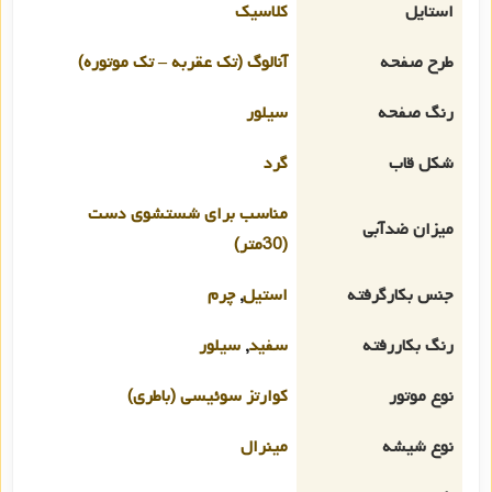
استایل
کلاسیک
طرح صفحه
آنالوگ (تک عقربه – تک موتوره)
رنگ صفحه
سیلور
شکل قاب
گرد
مناسب برای شستشوی دست
میزان ضدآبی
(30متر)
جنس بکارگرفته
استیل
,
چرم
رنگ بکاررفته
سفید
,
سیلور
نوع موتور
کوارتز سوئیسی (باطری)
نوع شیشه
مینرال