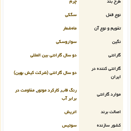
طرح بند
چرم
نوع قفل
سگکی
تقویم و نوع آن
ماه‌شمار
نگین
سواروسکی
گارانتی
دو سال گارانتی بین المللی
گارانتی کننده در
دو سال گارانتی (شرکت کیش بهین)
ایران
رنگ قاب
,
کارکرد موتور
,
مقاومت در
موارد گارانتی
برابر آب
اصالت برند
اتریش
کشور سازنده
سوئیس