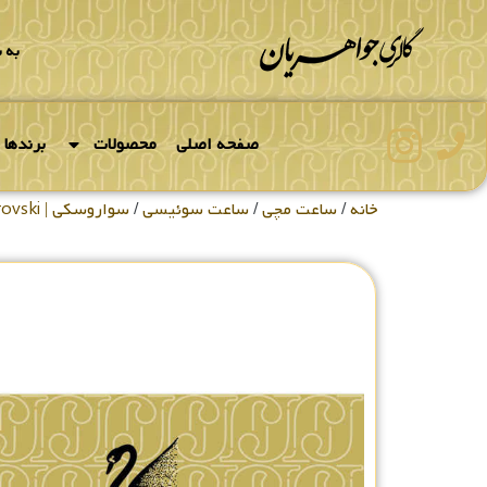
به 
صفحه اصلی
محصولات
برندها
خانه
/
ساعت مچی
/
ساعت سوئیسی
/
سواروسکی | Swarovski