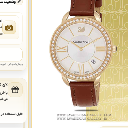
📏
وضعیت ساع
ان
فق
پی
پیش‌نمایش دوربین: قاب تقری
۵٪ کد هدیه برای خرید بعدی
با خر
می‌شو
قابل استفاده در