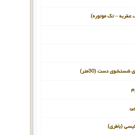
 عقربه – تک موتوره)
 شستشوی دست (30متر)
م
یی
ئیسی (باطری)