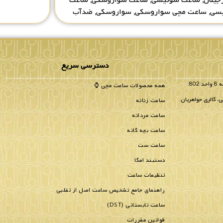
یسی
,
ساعت مچی سواروسکی
,
سواروسکی
,
ضدآب
دسترسی سریع
همه محصولات ساعت مچی ⌚
، گالری جواهریان.
ساعت زنانه
ساعت مردانه
ساعت بچه گانه
ساعت ست
دستبند امگا
تنظیمات ساعت
راهنمای جامع تشخیص ساعت اصل از تقلبی
ساعت تابستانی (DST)
قوانین مقررات