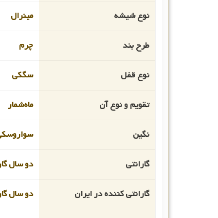
نوع شیشه
مینرال
طرح بند
چرم
نوع قفل
سگکی
تقویم و نوع آن
ماه‌شمار
نگین
سواروسکی
گارانتی
دو سال گار
گارانتی کننده در ایران
دو سال گا