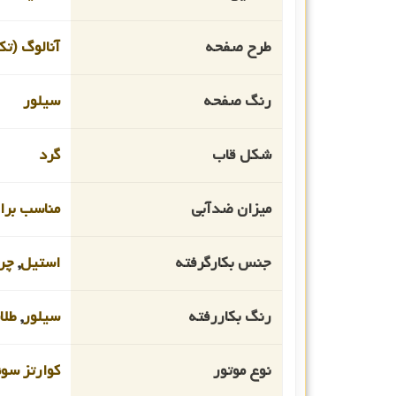
طرح صفحه
آنالوگ (تک
رنگ صفحه
سیلور
شکل قاب
گرد
میزان ضدآبی
مناسب برای
جنس بکارگرفته
استیل
,
چر
رنگ بکاررفته
سیلور
,
طلا
نوع موتور
کوارتز سو