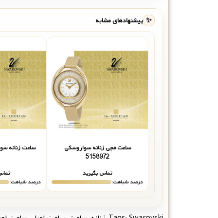
✨
پیشنهادهای مشابه
ساعت مچی زنانه سواروسکی
ساعت زنانه سواروس
5158972
تماس بگیرید
تماس
درصد شباهت:
درصد شباهت:
Swarovski
Tags:
,
زنانه
,
ساعت
,
ساعت اصل
,
ساعت اور