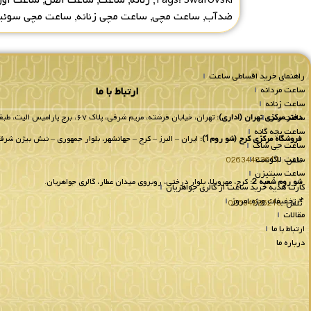
ضدآب
,
ساعت مچی
,
ساعت مچی زنانه
,
ساعت مچی سوئ
راهنمای خرید اقساطی ساعت
ساعت مردانه
ارتباط با ما
ساعت زنانه
ساعت ست
دفتر مرکزی تهران (اداری):
تهران، خیابان فرشته، مریم شرقی، پلاک ۶۷، برج پارامیس الیت، طبقه 8 واحد 802.
ساعت بچه گانه
فروشگاه مرکزی کرج (شو روم1):
ایران – البرز – کرج – جهانشهر، بلوار جمهوری – نبش بیژن شرقی
ساعت جی شاک
ساعت لاگوست
تلفن :
02634483611
ساعت سیتیزن
شو روم شعبه 2:
کرج، مهرویلا، بلوار درختی، روبروی میدان عطار، گالری جواهریان.
کارت هدیه خرید ساعت از گالری جواهریان
📌تخفیفات ویژه امروز
تلفن:
02634236218
مقالات
ارتباط با ما
درباره ما