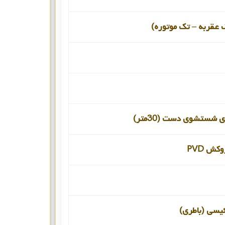
 عقربه – تک موتوره)
 شستشوی دست (30متر)
کش PVD
ئیسی (باطری)