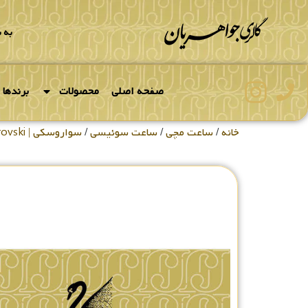
به 
صفحه اصلی
محصولات
برندها
خانه
/
ساعت مچی
/
ساعت سوئیسی
/
سواروسکی | Swarovski