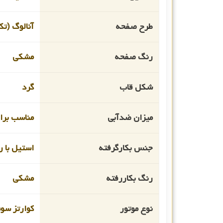
طرح صفحه
آنالوگ (تک
رنگ صفحه
مشکی
شکل قاب
گرد
میزان ضدآبی
مناسب برای
جنس بکارگرفته
استیل با رو
رنگ بکاررفته
مشکی
نوع موتور
کوارتز سو