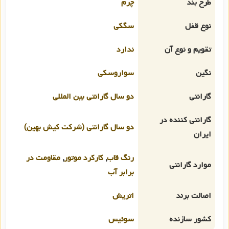
طرح بند
چرم
نوع قفل
سگکی
تقویم و نوع آن
ندارد
نگین
سواروسکی
گارانتی
دو سال گارانتی بین المللی
گارانتی کننده در
دو سال گارانتی (شرکت کیش بهین)
ایران
رنگ قاب
,
کارکرد موتور
,
مقاومت در
موارد گارانتی
برابر آب
اصالت برند
اتریش
کشور سازنده
سوئیس