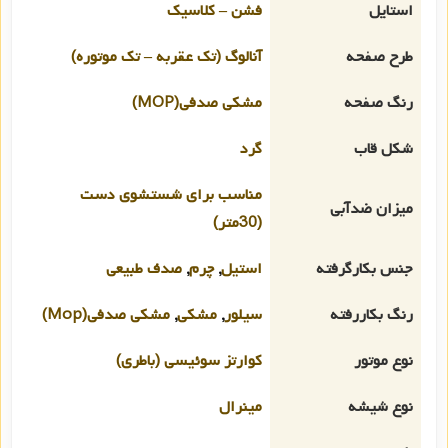
استایل
فشن – کلاسیک
طرح صفحه
آنالوگ (تک عقربه – تک موتوره)
رنگ صفحه
مشکی صدفی(MOP)
شکل قاب
گرد
مناسب برای شستشوی دست
میزان ضدآبی
(30متر)
جنس بکارگرفته
استیل
,
چرم
,
صدف طبیعی
رنگ بکاررفته
سیلور
,
مشکی
,
مشکی صدفی(Mop)
نوع موتور
کوارتز سوئیسی (باطری)
نوع شیشه
مینرال