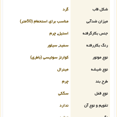
شکل قاب
گرد
میزان ضدآبی
مناسب برای استحمام (50متر)
جنس بکارگرفته
استیل
,
چرم
رنگ بکاررفته
سفید
,
سیلور
نوع موتور
کوارتز سوئیسی (باطری)
نوع شیشه
مینرال
طرح بند
چرم
نوع قفل
سگکی
تقویم و نوع آن
ندارد