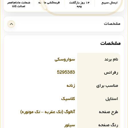
ارسال سریع
۱۴ روز بازگشت
قرعه‌کشی ماهانه
ضمانت مادام‌العمر
وجه
اصالت کالا
مشخصات
مشخصات
نام برند
سواروسکی
رفرانس
5295383
مناسب برای
زنانه
استایل
کلاسیک
طرح صفحه
آنالوگ (تک عقربه – تک موتوره)
رنگ صفحه
سیلور