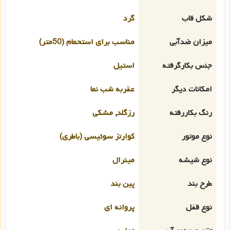
شکل قاب
گرد
میزان ضدآبی
مناسب برای استحمام (50متر)
جنس بکارگرفته
استیل
امکانات دیگر
عقربه شب نما
رنگ بکاررفته
رزگلد
,
مشکی
نوع موتور
کوارتز سوئیسی (باطری)
نوع شیشه
مینرال
طرح بند
پین بند
نوع قفل
پروانه ای