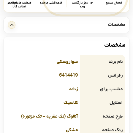
ارسال سریع
۱۴ روز بازگشت
قرعه‌کشی ماهانه
ضمانت مادام‌العمر
وجه
اصالت کالا
مشخصات
مشخصات
نام برند
سواروسکی
رفرانس
5414419
مناسب برای
زنانه
استایل
کلاسیک
طرح صفحه
آنالوگ (تک عقربه – تک موتوره)
رنگ صفحه
مشکی