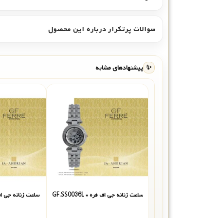
سوالات پرتکرار درباره این محصول
✨
پیشنهادهای مشابه
ساعت زنانه جی اف فره * GF.SS0036L
ساعت زنانه جی اف فره *