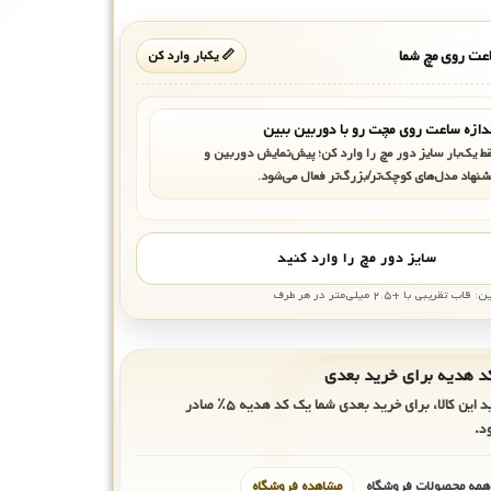
ت روی مچ شما
📏 یکبار وارد کن
دازه ساعت روی مچت رو با دوربین ببین
ط یک‌بار سایز دور مچ را وارد کن؛ پیش‌نمایش دوربین و
شنهاد مدل‌های کوچک‌تر/بزرگ‌تر فعال می‌شود.
سایز دور مچ را وارد کنید
بی با +۲.۵ میلی‌متر در هر طرف
ید این کالا، برای خرید بعدی شما یک کد هدیه
۵٪
صادر
د.
 همه محصولات فروشگاه
مشاهده فروشگاه