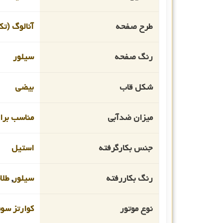
طرح صفحه
آنالوگ (تک
رنگ صفحه
سیلور
شکل قاب
بیضی
میزان ضدآبی
مناسب برای
جنس بکارگرفته
استیل
رنگ بکاررفته
سیلور
,
طلا
نوع موتور
کوارتز سو