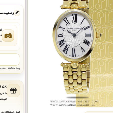
📏
وضعیت ساع
ان
فق
پی
پیش‌نمایش دوربین: قاب تقری
۵٪ کد هدیه برای خرید بعدی
با خر
می‌شو
قابل استفاده در