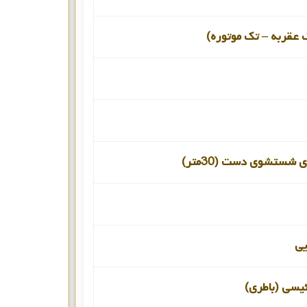
 عقربه – تک موتوره)
 شستشوی دست (30متر)
یی
ئیسی (باطری)