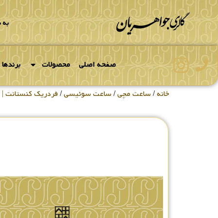
به 
صفحه اصلی
محصولات
برندها
خانه
/
ساعت مچی
/
ساعت سوئیسی
/
فردریک کنستانت | Frederique Constant