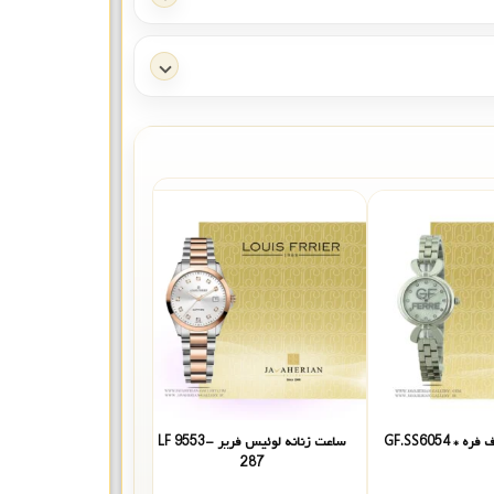
 GF.SS6054
ساعت زنانه لوئیس فریر LF 9553-
ساعت مچی زنانه گرووانا 7.1157
287