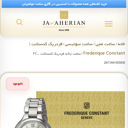
خرید اقساطی همه محصولات با اسنپ‌پی در گالری ساعت جواهریان.
خانه
ساعت مچی
ساعت سوئیسی
فردریک کنستانت |
/
/
/
Frederique Constant
/ ساعت زنانه فردریک کنستانت FC-
281WH3ER6B
ناموجود