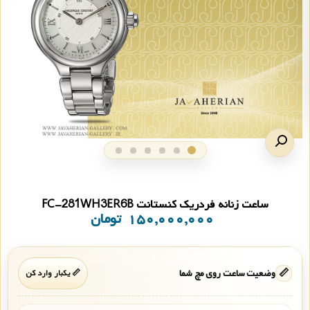
ساعت زنانه فردریک کنستانت FC-281WH3ER6B
۱۵۰,۰۰۰,۰۰۰
تومان
📏
وضعیت ساعت روی مچ شما
📏 یکبار وارد کن