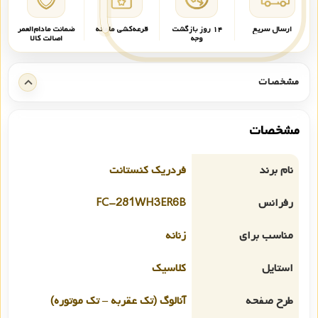
ارسال سریع
۱۴ روز بازگشت
قرعه‌کشی ماهانه
ضمانت مادام‌العمر
وجه
اصالت کالا
مشخصات
مشخصات
نام برند
فردریک کنستانت
رفرانس
FC-281WH3ER6B
مناسب برای
زنانه
استایل
کلاسیک
طرح صفحه
آنالوگ (تک عقربه – تک موتوره)