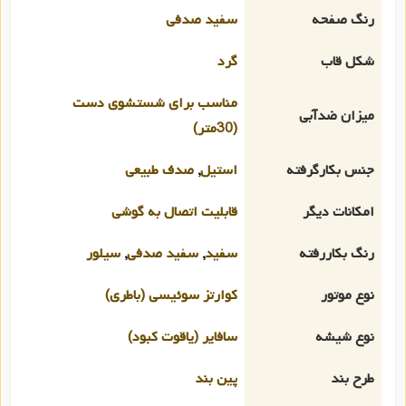
رنگ صفحه
سفید صدفی
شکل قاب
گرد
مناسب برای شستشوی دست
میزان ضدآبی
(30متر)
جنس بکارگرفته
استیل
,
صدف طبیعی
امکانات دیگر
قابلیت اتصال به گوشی
رنگ بکاررفته
سفید
,
سفید صدفی
,
سیلور
نوع موتور
کوارتز سوئیسی (باطری)
نوع شیشه
سافایر (یاقوت کبود)
طرح بند
پین بند