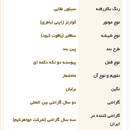
رنگ بکاررفته
سیلور
,
طلایی
نوع موتور
کوارتز ژاپنی (باطری)
نوع شیشه
سافایر (یاقوت کبود)
طرح بند
پین بند
نوع قفل
پیوسته دو تکه دکمه ای
تقویم و نوع آن
ماه‌شمار
نگین
برلیان
گارانتی
دو سال گارانتی بین المللی
گارانتی کننده در
سه سال گارانتی (شرکت جواهرتایم)
ایران