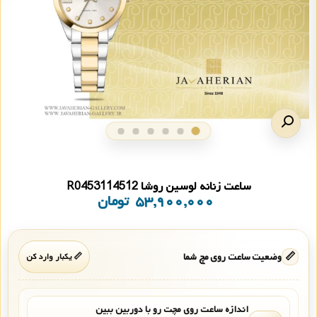
ساعت زنانه لوسین روشا R0453114512
۵۳,۹۰۰,۰۰۰
تومان
📏
وضعیت ساعت روی مچ شما
📏 یکبار وارد کن
اندازه ساعت روی مچت رو با دوربین ببین