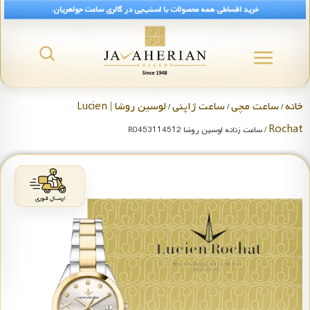
خرید اقساطی همه محصولات با اسنپ‌پی در گالری ساعت جواهریان.
خانه
ساعت مچی
ساعت ژاپنی
لوسین روشا | Lucien
/
/
/
Rochat
/ ساعت زنانه لوسین روشا R0453114512