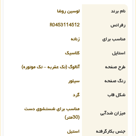
نام برند
لوسین روشا
رفرانس
R0453114512
مناسب برای
زنانه
استایل
کلاسیک
طرح صفحه
آنالوگ (تک عقربه – تک موتوره)
رنگ صفحه
سیلور
شکل قاب
گرد
مناسب برای شستشوی دست
میزان ضدآبی
(30متر)
جنس بکارگرفته
استیل