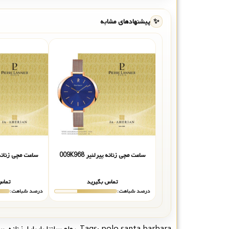
✨
پیشنهادهای مشابه
ساعت مچی زنانه پیرلنیر 009K968
ساعت مچی زنانه پیرل
تماس بگیرید
تماس
درصد شباهت:
درصد شباهت:
polo santa barbara
Tags:
,
پولو سانتا باربارا
,
زنانه
,
سا