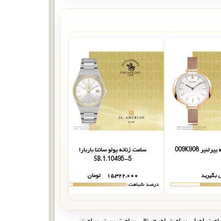
نیر 009K908
ساعت زنانه پولو سانتا باربارا
ساعت زنانه پیکتو P34018-0914
SB.1.10495-5
 بگیرید
۱۵,۳۲۲,۰۰۰
تومان
تماس بگیر
درصد شباهت:
درصد شباهت:
عت اصل
,
ساعت اورجینال
,
ساعت ست
,
ساعت