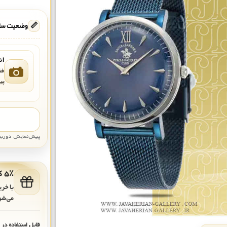
📏
وضعیت ساع
ان
فق
پی
پیش‌نمایش دوربین: قاب تقری
۵٪ کد هدیه برای خرید بعدی
با خر
می‌شو
قابل استفاده در