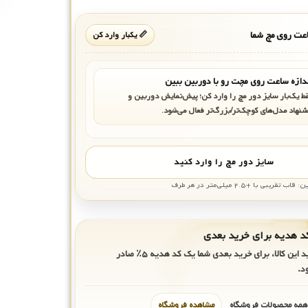
ت روی مچ شما
📏 یکبار وارد کن
دازه ساعت روی مچت رو با دوربین ببین
ط یک‌بار سایز دور مچ را وارد کن؛ پیش‌نمایش دوربین و
شنهاد مدل‌های کوچک‌تر/بزرگ‌تر فعال می‌شود.
سایز دور مچ را وارد کنید
بی با +۲.۵ میلی‌متر در هر طرف
ید این کالا، برای خرید بعدی شما یک کد هدیه
۵٪
صادر
د.
 همه محصولات فروشگاه
مشاهده فروشگاه