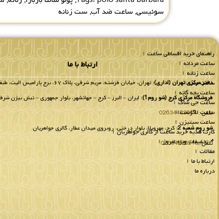
سوئیسی
,
ساعت ضد آب
,
ست زنانه
راهنمای خرید اقساطی ساعت
ساعت مردانه
ارتباط با ما
ساعت زنانه
ساعت ست
دفتر مرکزی تهران (اداری):
تهران، خیابان فرشته، مریم شرقی، پلاک ۶۷، برج پارامیس الیت، طبقه 8 واحد 802.
ساعت بچه گانه
فروشگاه مرکزی کرج (شو روم1):
ایران – البرز – کرج – جهانشهر، بلوار جمهوری – نبش بیژن شرقی
ساعت جی شاک
ساعت لاگوست
تلفن :
02634483611
ساعت سیتیزن
شو روم شعبه 2:
کرج، مهرویلا، بلوار درختی، روبروی میدان عطار، گالری جواهریان.
کارت هدیه خرید ساعت از گالری جواهریان
📌تخفیفات ویژه امروز
تلفن:
02634236218
مقالات
ارتباط با ما
درباره ما