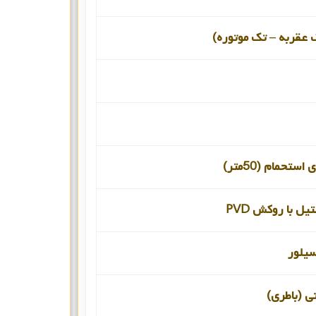
 عقربه – تک موتوره)
ستحمام (50متر)
یل با روکش PVD
یلور
نی (باطری)