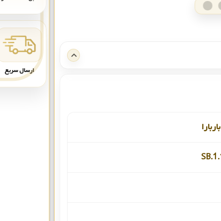
ارسال سریع
اربارا
SB.1