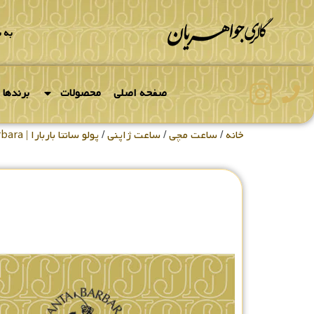
به 
صفحه اصلی
محصولات
برندها
خانه
/
ساعت مچی
/
ساعت ژاپنی
/
پولو سانتا باربارا | Santa Barbara