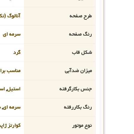
طرح صفحه
آنالوگ (تک
رنگ صفحه
سرمه ای
شکل قاب
گرد
میزان ضدآبی
مناسب برای ا
جنس بکارگرفته
استیل
,
است
رنگ بکاررفته
سرمه ای
,
س
نوع موتور
کوارتز ژاپ