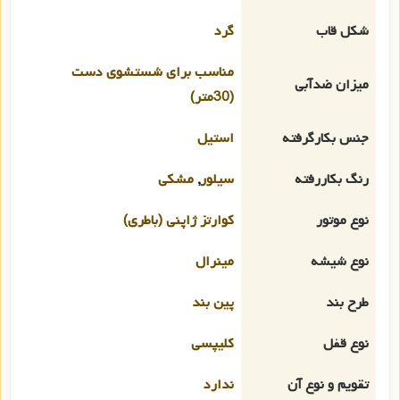
شکل قاب
گرد
مناسب برای شستشوی دست
میزان ضدآبی
(30متر)
جنس بکارگرفته
استیل
رنگ بکاررفته
سیلور
,
مشکی
نوع موتور
کوارتز ژاپنی (باطری)
نوع شیشه
مینرال
طرح بند
پین بند
نوع قفل
کلیپسی
تقویم و نوع آن
ندارد