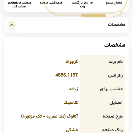
ارسال سریع
۱۴ روز بازگشت
قرعه‌کشی ماهانه
ضمانت مادام‌العمر
وجه
اصالت کالا
مشخصات
مشخصات
نام برند
گرووانا
رفرانس
4556.1157
مناسب برای
زنانه
استایل
کلاسیک
طرح صفحه
آنالوگ (تک عقربه – تک موتوره)
رنگ صفحه
مشکی