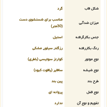
شکل قاب
گرد
مناسب برای شستشوی دست
میزان ضدآبی
(30متر)
جنس بکارگرفته
استیل
رنگ بکاررفته
رزگلد
,
سیلور
,
مشکی
نوع موتور
کوارتز سوئیسی (باطری)
نوع شیشه
سافایر (یاقوت کبود)
طرح بند
پین بند
نوع قفل
پروانه ای
تقویم و نوع آن
ندارد